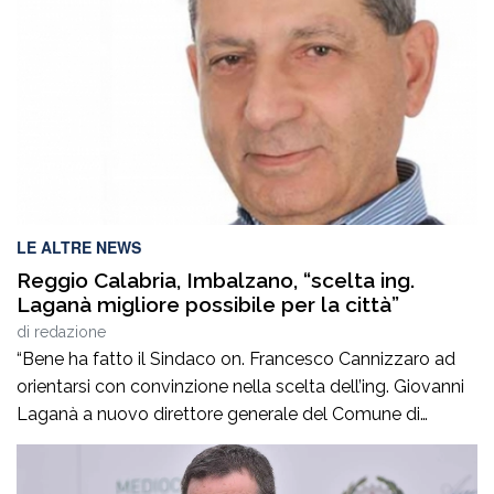
fare luce sull’accaduto. Non si hanno, al momento,
notizie certe […]
LE ALTRE NEWS
Reggio Calabria, Imbalzano, “scelta ing.
Laganà migliore possibile per la città”
di
redazione
“Bene ha fatto il Sindaco on. Francesco Cannizzaro ad
orientarsi con convinzione nella scelta dell’ing. Giovanni
Laganà a nuovo direttore generale del Comune di
Reggio in questa fase storica. Un manager di altissimo
profilo che avendo maturato con successo esperienze in