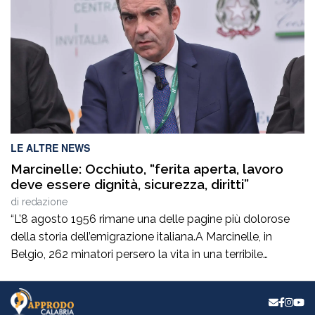
ruoli di alta responsabilità sia sul versante tecnico che in
quello amministrativo -contabile costituisce […]
LE ALTRE NEWS
Marcinelle: Occhiuto, “ferita aperta, lavoro
deve essere dignità, sicurezza, diritti”
di
redazione
“L’8 agosto 1956 rimane una delle pagine più dolorose
della storia dell’emigrazione italiana.A Marcinelle, in
Belgio, 262 minatori persero la vita in una terribile
tragedia, 136 erano italiani e tra loro c’erano moltissimi
calabresi.Settant’anni dopo, il tempo non può cancellare
il dolore di quelle famiglie e il sacrificio di quegli uomini