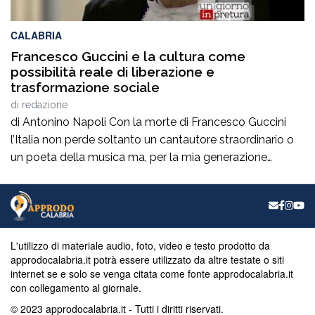
CALABRIA
Francesco Guccini e la cultura come
possibilità reale di liberazione e
trasformazione sociale
di
redazione
di Antonino Napoli Con la morte di Francesco Guccini
l’Italia non perde soltanto un cantautore straordinario o
un poeta della musica ma, per la mia generazione
cresciuta nella sinistra degli anni Ottanta e Novanta, se
ne va un autentico riferimento culturale, uno di quei
maestri che hanno insegnato a pensare prima ancora
che a cantare. […]
L'utilizzo di materiale audio, foto, video e testo prodotto da
approdocalabria.it potrà essere utilizzato da altre testate o siti
internet se e solo se venga citata come fonte approdocalabria.it
con collegamento al giornale.
© 2023 approdocalabria.it - Tutti i diritti riservati.