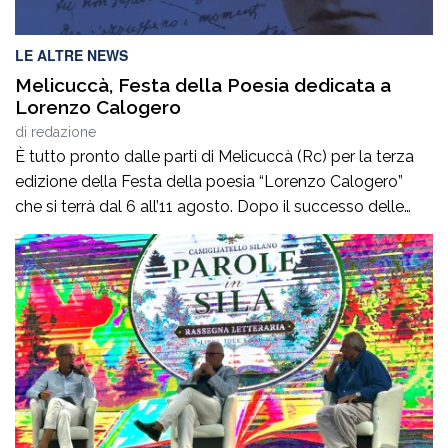
LE ALTRE NEWS
Melicuccà, Festa della Poesia dedicata a
Lorenzo Calogero
di
redazione
È tutto pronto dalle parti di Melicuccà (Rc) per la terza
edizione della Festa della poesia “Lorenzo Calogero”
che si terrà dal 6 all’11 agosto. Dopo il successo delle
prime due edizioni, nel 2024 e nel 2025, che hanno
portato nell’entroterra calabrese autorevoli protagonisti
della cultura italiana e internazionale, anche per
quest’annoLYRIKS – Laboratorio Interdisciplinare […]