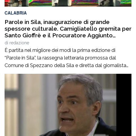
CALABRIA
Parole in Sila, inaugurazione di grande
spessore culturale. Camigliatello gremita per
Santo Gioffrè e il Procuratore Aggiunto
Stefano Musolino
di
redazione
È partita nel migliore dei modi la prima edizione di
“Parole in Sila”, la rassegna letteraria promossa dal
Comune di Spezzano della Sila e diretta dal giornalista
Pasquale Motta, che fino al 19 agosto porterà a
Camigliatello Silano alcuni tra i più autorevoli
protagonisti del panorama culturale e istituzionale
italiano. Nella splendida cornice di Piazza […]