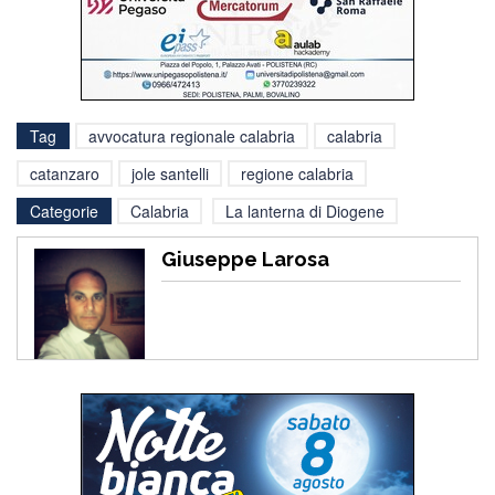
Tag
avvocatura regionale calabria
calabria
catanzaro
jole santelli
regione calabria
Categorie
Calabria
La lanterna di Diogene
Giuseppe Larosa