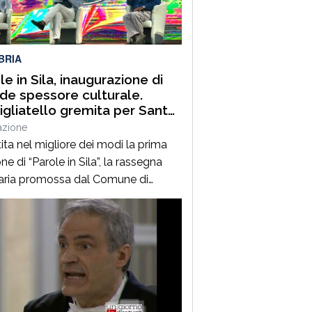
uest’annoLYRIKS – Laboratorio
isciplinare […]
BRIA
le in Sila, inaugurazione di
de spessore culturale.
gliatello gremita per Santo
frè e il Procuratore Aggiunto
azione
ano Musolino
ita nel migliore dei modi la prima
ne di “Parole in Sila”, la rassegna
raria promossa dal Comune di
ano della Sila e diretta dal
alista Pasquale Motta, che fino al 19
o porterà a Camigliatello Silano
 tra i più autorevoli protagonisti del
ama culturale e istituzionale
no. Nella splendida cornice di Piazza