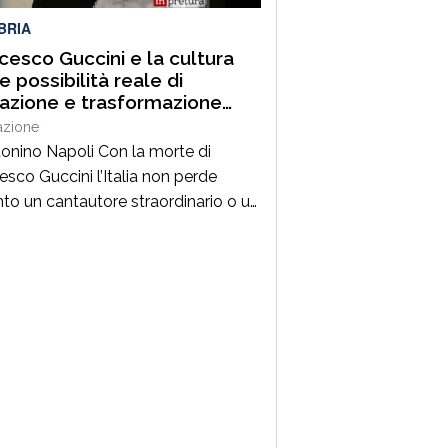
BRIA
cesco Guccini e la cultura
 possibilità reale di
razione e trasformazione
ale
azione
tonino Napoli Con la morte di
esco Guccini l’Italia non perde
nto un cantautore straordinario o un
 della musica ma, per la mia
zione cresciuta nella sinistra degli
Ottanta e Novanta, se ne va un
ico riferimento culturale, uno di
maestri che hanno insegnato a
re prima ancora che a cantare. […]