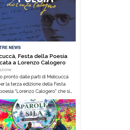
LTRE NEWS
cuccà, Festa della Poesia
cata a Lorenzo Calogero
azione
to pronto dalle parti di Melicuccà
er la terza edizione della Festa
 poesia “Lorenzo Calogero” che si
dal 6 all’11 agosto. Dopo il successo
 prime due edizioni, nel 2024 e nel
 che hanno portato nell’entroterra
rese autorevoli protagonisti della
a italiana e internazionale, anche