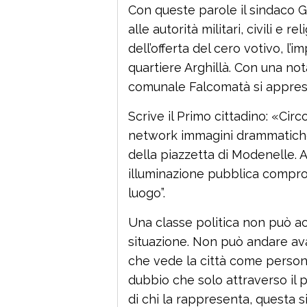
Con queste parole il sindaco 
alle autorità militari, civili e 
dell’offerta del cero votivo, l’
quartiere Arghillà. Con una nota
comunale Falcomatà si appresta
Scrive il Primo cittadino: «Circ
network immagini drammatiche d
della piazzetta di Modenelle. Ab
illuminazione pubblica compro
luogo”.
Una classe politica non può a
situazione. Non può andare ava
che vede la città come persona o
dubbio che solo attraverso il 
di chi la rappresenta, questa s