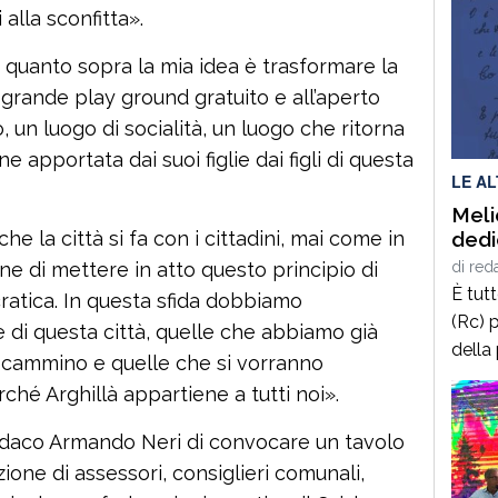
lla sconfitta».
di quanto sopra la mia idea è trasformare la
grande play ground gratuito e all’aperto
o, un luogo di socialità, un luogo che ritorna
ne apportata dai suoi figlie dai figli di questa
LE A
Meli
dedi
e la città si fa con i cittadini, mai come in
di
red
e di mettere in atto questo principio di
È tut
ratica. In questa sfida dobbiamo
(Rc) p
e di questa città, quelle che abbiamo già
della
di cammino e quelle che si vorranno
terrà 
ché Arghillà appartiene a tutti noi».
delle
2025,
 sindaco Armando Neri di convocare un tavolo
calab
one di assessori, consiglieri comunali,
cultur