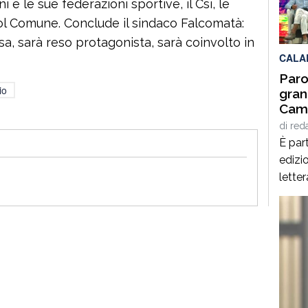
ni e le sue federazioni sportive, il Csi, le
per q
ol Comune. Conclude il sindaco Falcomatà:
Interd
, sarà reso protagonista, sarà coinvolto in
CALA
Paro
io
gran
Cami
Giof
di
red
Stef
È part
edizio
lette
Spezz
giorn
agost
alcuni
panor
italia
[…]