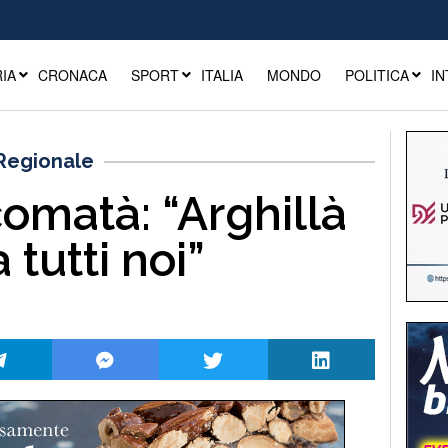
IA
CRONACA
SPORT
ITALIA
MONDO
POLITICA
IN
 Regionale
omatà: “Arghillà
 tutti noi”