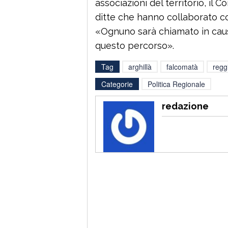
associazioni del territorio, il Co
ditte che hanno collaborato c
«Ognuno sarà chiamato in causa
questo percorso».
Tag
arghillà
falcomatà
regg
Categorie
Politica Regionale
redazione