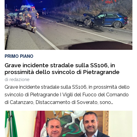
PRIMO PIANO
Grave incidente stradale sulla SS106, in
prossimità dello svincolo di Pietragrande
di
redazione
Grave incidente stradale sulla SS106, in prossimità dello
svincolo di Pietragrande I Vigili del Fuoco del Comando
di Catanzaro, Distaccamento di Soverato, sono
intervenuti sulla SS106, in prossimità dello svincolo per la
località Pietragrande, per un grave incidente stradale che
ha coinvolto una Fiat Panda, un’Audi e una
motocicletta.Nel sinistro ha perso la vita il […]