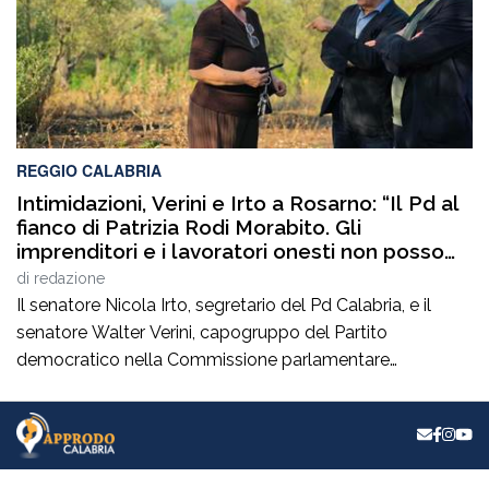
REGGIO CALABRIA
Intimidazioni, Verini e Irto a Rosarno: “Il Pd al
fianco di Patrizia Rodi Morabito. Gli
imprenditori e i lavoratori onesti non posso
essere lasciati da soli”
di
redazione
Il senatore Nicola Irto, segretario del Pd Calabria, e il
senatore Walter Verini, capogruppo del Partito
democratico nella Commissione parlamentare
Antimafia, hanno fatto visita a Patrizia Rodi Morabito,
imprenditrice agricola di Rosarno (Rc) la cui azienda è
stata più volte colpita da incendi, furti e danneggiamenti.
L’ultimo grave episodio si è verificato nei giorni scorsi […]