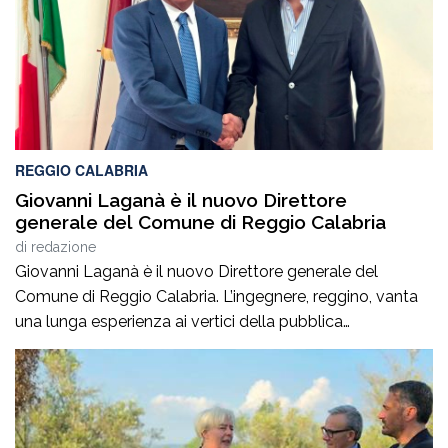
REGGIO CALABRIA
Giovanni Laganà è il nuovo Direttore
generale del Comune di Reggio Calabria
di
redazione
Giovanni Laganà è il nuovo Direttore generale del
Comune di Reggio Calabria. L’ingegnere, reggino, vanta
una lunga esperienza ai vertici della pubblica
amministrazione e della gestione delle infrastrutture in
Calabria ed in Sicilia. È stato Vice Direttore regionale
Anas Sicilia, Capo Compartimento Anas Calabria,
Direttore generale della Regione Calabria e Direttore
generale della ItalConsult Spa, […]