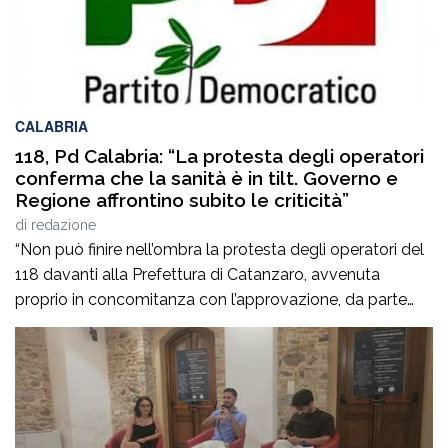
CALABRIA
118, Pd Calabria: “La protesta degli operatori
conferma che la sanità è in tilt. Governo e
Regione affrontino subito le criticità”
di
redazione
“Non può finire nell’ombra la protesta degli operatori del
118 davanti alla Prefettura di Catanzaro, avvenuta
proprio in concomitanza con l’approvazione, da parte
del Consiglio dei ministri, del nuovo Programma
operativo della sanità calabrese per il triennio 2026-
2028. È l’ennesima denuncia del personale della sanità,
che attesta una crisi gravissima del settore, purtroppo
negata dai […]