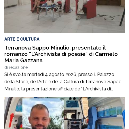
ARTE E CULTURA
Terranova Sappo Minulio, presentato il
romanzo “L’Archivista di poesie” di Carmelo
Maria Gazzana
di
redazione
Si è svolta martedì 4 agosto 2026, presso il Palazzo
della Storia, dell’Arte e della Cultura di Terranova Sappo
Minulio, la presentazione ufficiale de “L’Archivista di
poesie”, secondo romanzo del giovane scrittore Carmelo
Maria Gazzana.La serata ha rappresentato un
importante momento d’incontro tra letteratura, arte e
territorio, offrendo al pubblico l’opportunità di conoscere
più da […]