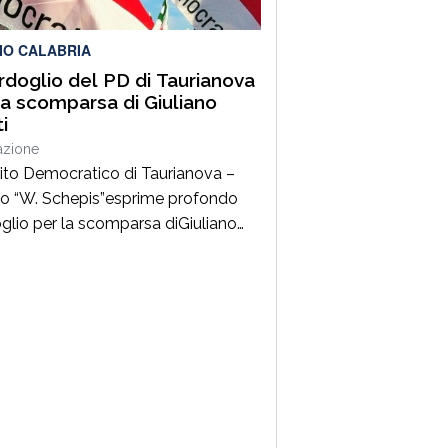
venuta all’incontro di presentazione
bro “Realtà […]
IO CALABRIA
ordoglio del PD di Taurianova
la scomparsa di Giuliano
i
azione
rtito Democratico di Taurianova –
lo “W. Schepis”esprime profondo
glio per la scomparsa diGiuliano
, da sempre impegnato nella difesa
lori democratici e antifascisti.
tore della sezione ANPI di
anova e suo primo presidente,ha
ibuito con passione e coerenza alla
ivile e culturale della nostra
ità, dedicando particolare
zione alla memoria storica […]