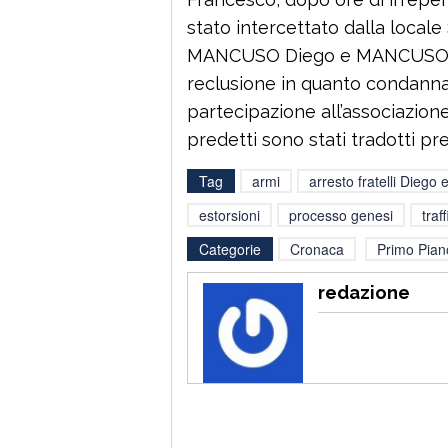
stato intercettato dalla locale
MANCUSO Diego e MANCUSO Fr
reclusione in quanto condannati
partecipazione all’associazione 
predetti sono stati tradotti pr
Tag
armi
arresto fratelli Dieg
estorsioni
processo genesi
traf
Categorie
Cronaca
Primo Pian
redazione