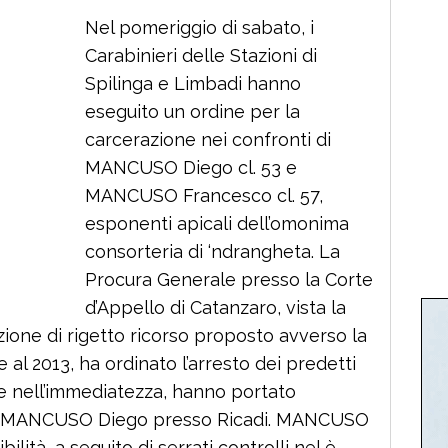
Nel pomeriggio di sabato, i
Carabinieri delle Stazioni di
Spilinga e Limbadi hanno
eseguito un ordine per la
carcerazione nei confronti di
MANCUSO Diego cl. 53 e
MANCUSO Francesco cl. 57,
esponenti apicali dell’omonima
consorteria di ‘ndrangheta. La
Procura Generale presso la Corte
d’Appello di Catanzaro, vista la
zione di rigetto ricorso proposto avverso la
al 2013, ha ordinato l’arresto dei predetti
e nell’immediatezza, hanno portato
 di MANCUSO Diego presso Ricadi. MANCUSO
ilità, a seguito di serrati controlli nel è