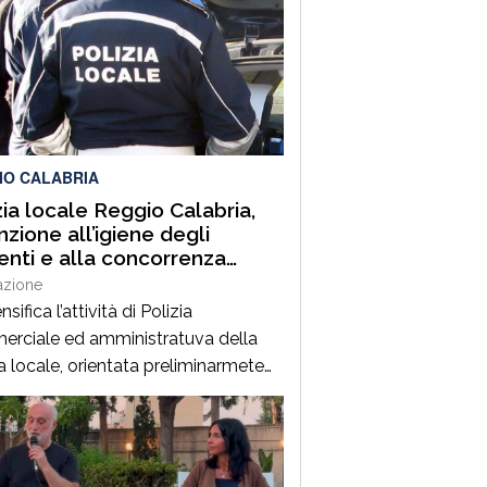
IO CALABRIA
zia locale Reggio Calabria,
nzione all’igiene degli
enti e alla concorrenza
le. Sanzioni, sequestri e
azione
o urbano
ensifica l’attività di Polizia
rciale ed amministratuva della
ia locale, orientata preliminarmete
revenzione degli illeciti..A seguito di
 servizi svolti negli ultimi giorni,
 su segnalazione di alcune
azioni di categoria, la Polizia