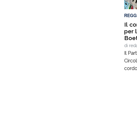
inter
del li
REGG
Il c
per 
Boet
di
red
Il Pa
Circo
cordo
Boeti
dei va
Fonda
Tauri
contr
vita c
comun
atten