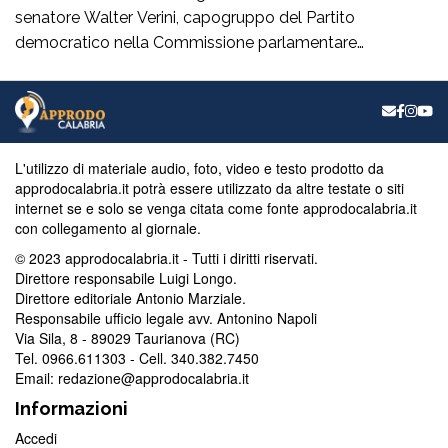
senatore Walter Verini, capogruppo del Partito
democratico nella Commissione parlamentare
Antimafia, hanno fatto visita a Patrizia Rodi Morabito,
imprenditrice agricola di Rosarno (Rc) la cui azienda è
stata più volte colpita da incendi, furti e danneggiamenti.
L’ultimo grave episodio si è verificato nei giorni scorsi […]
L'utilizzo di materiale audio, foto, video e testo prodotto da
approdocalabria.it potrà essere utilizzato da altre testate o siti
internet se e solo se venga citata come fonte approdocalabria.it
con collegamento al giornale.
© 2023 approdocalabria.it - Tutti i diritti riservati.
Direttore responsabile Luigi Longo.
Direttore editoriale Antonio Marziale.
Responsabile ufficio legale avv. Antonino Napoli
Via Sila, 8 - 89029 Taurianova (RC)
Tel. 0966.611303 - Cell. 340.382.7450
Email: redazione@approdocalabria.it
Informazioni
Accedi