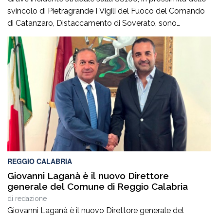
svincolo di Pietragrande I Vigili del Fuoco del Comando
di Catanzaro, Distaccamento di Soverato, sono
intervenuti sulla SS106, in prossimità dello svincolo per la
località Pietragrande, per un grave incidente stradale che
ha coinvolto una Fiat Panda, un’Audi e una
motocicletta.Nel sinistro ha perso la vita il […]
REGGIO CALABRIA
Giovanni Laganà è il nuovo Direttore
generale del Comune di Reggio Calabria
di
redazione
Giovanni Laganà è il nuovo Direttore generale del