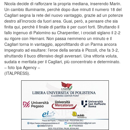
Nicola decide di rafforzare la propria mediana, inserendo Marin.
Un cambio illuminante, perchè dopo due minuti il numero 18 del
Cagliari segna la rete del nuovo vantaggio, grazie ad un potenze
destro all’incrocio da fuori area. Guai, però, a pensare che sia
finita qui, perchè il finale di partita è per cuori forti. Sfruttando il
fallo ingenuo di Palomino su Charpentier, i crociati siglano il 2-2
su rigore con Hernani. Non passa nemmeno un minuto e il
Cagliari torna in vantaggio, approfittando di un Parma ancora
impegnato ad esultare: l’eroe della serata è Piccoli, che fa 3-2,
sfruttando il buco difensivo degli avversari. Una vittoria voluta,
sudata e meritata per il Cagliari, più concentrato e determinato.
– foto Ipa Agency –
(ITALPRESS).