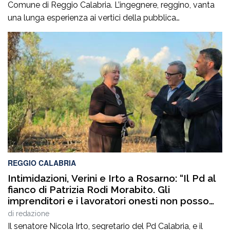
Comune di Reggio Calabria. L’ingegnere, reggino, vanta
una lunga esperienza ai vertici della pubblica
amministrazione e della gestione delle infrastrutture in
Calabria ed in Sicilia. È stato Vice Direttore regionale
Anas Sicilia, Capo Compartimento Anas Calabria,
Direttore generale della Regione Calabria e Direttore
generale della ItalConsult Spa, […]
REGGIO CALABRIA
Intimidazioni, Verini e Irto a Rosarno: “Il Pd al
fianco di Patrizia Rodi Morabito. Gli
imprenditori e i lavoratori onesti non posso
essere lasciati da soli”
di
redazione
Il senatore Nicola Irto, segretario del Pd Calabria, e il