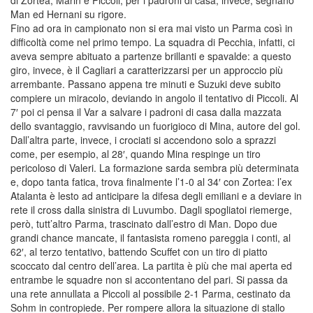
di Zortea, Marin e Piccoli; per i padroni di casa, invece, segnano
Man ed Hernani su rigore.
Fino ad ora in campionato non si era mai visto un Parma così in
difficoltà come nel primo tempo. La squadra di Pecchia, infatti, ci
aveva sempre abituato a partenze brillanti e spavalde: a questo
giro, invece, è il Cagliari a caratterizzarsi per un approccio più
arrembante. Passano appena tre minuti e Suzuki deve subito
compiere un miracolo, deviando in angolo il tentativo di Piccoli. Al
7′ poi ci pensa il Var a salvare i padroni di casa dalla mazzata
dello svantaggio, ravvisando un fuorigioco di Mina, autore del gol.
Dall’altra parte, invece, i crociati si accendono solo a sprazzi
come, per esempio, al 28′, quando Mina respinge un tiro
pericoloso di Valeri. La formazione sarda sembra più determinata
e, dopo tanta fatica, trova finalmente l’1-0 al 34′ con Zortea: l’ex
Atalanta è lesto ad anticipare la difesa degli emiliani e a deviare in
rete il cross dalla sinistra di Luvumbo. Dagli spogliatoi riemerge,
però, tutt’altro Parma, trascinato dall’estro di Man. Dopo due
grandi chance mancate, il fantasista romeno pareggia i conti, al
62′, al terzo tentativo, battendo Scuffet con un tiro di piatto
scoccato dal centro dell’area. La partita è più che mai aperta ed
entrambe le squadre non si accontentano del pari. Si passa da
una rete annullata a Piccoli al possibile 2-1 Parma, cestinato da
Sohm in contropiede. Per rompere allora la situazione di stallo