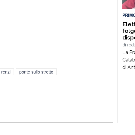
illega
coord
PRIM
Elet
folg
disp
sequ
di
red
ditt
La Pr
Calab
di Ant
 renzi
ponte sullo stretto
40 an
lavor
nel c
coord
Giusep
carab
al se
privat