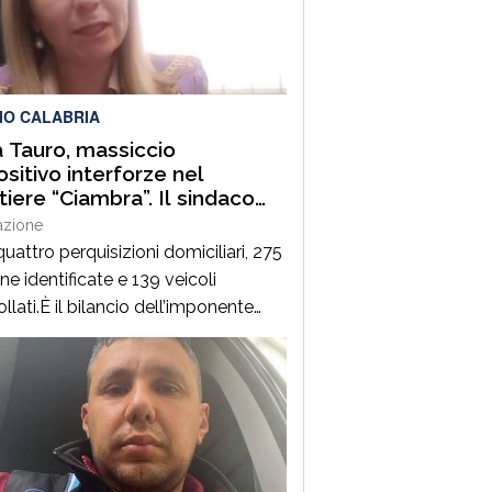
enuto il personale Anas, il 118 e il
rso meccanico […]
IO CALABRIA
a Tauro, massiccio
ositivo interforze nel
tiere “Ciambra”. Il sindaco
cella: “La Ciambra non è una
azione
 franca. Lo Stato c’è e si
uattro perquisizioni domiciliari, 275
e”
e identificate e 139 veicoli
llati.È il bilancio dell’imponente
ione di controllo del territorio
tta il7 agosto nel quartiere
ra di Gioia Tauro, nell’ambito di un
zio straordinario ad “Alto Impatto”
sto per rafforzare la presenza delle
zioni e contrastare ogni forma di