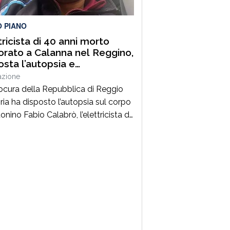
lità. Un’azione massiccia e
inata che ha visto […]
O PIANO
tricista di 40 anni morto
orato a Calanna nel Reggino,
osta l’autopsia e
estrato il furgone della
azione
a
ocura della Repubblica di Reggio
ria ha disposto l’autopsia sul corpo
onino Fabio Calabrò, l’elettricista di
ni morto folgorato mentre stava
ando al montaggio delle luminarie
omune di Calanna. Le indagini,
inate dalla Procura guidata da
pe Borrelli, sono affidate ai
inieri, che hanno proceduto anche
questro del furgone della ditta
a per la quale lavorava […]