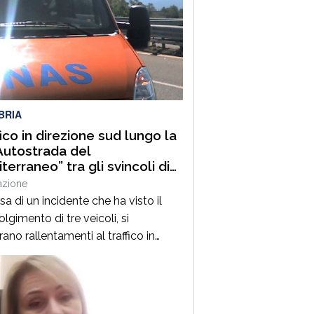
BRIA
fico in direzione sud lungo la
Autostrada del
terraneo” tra gli svincoli di
lia Grimaldi e San Mango
azione
uino
a di un incidente che ha visto il
lgimento di tre veicoli, si
rano rallentamenti al traffico in
ione sud lungo la A2 “Autostrada del
erraneo”, nel tratto compreso tra gli
li di Altilia Grimaldi (CS) e San
 D’Aquino (CZ). Sul posto è