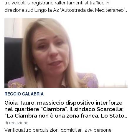
tre veicoli, si registrano rallentamenti al traffico in
direzione sud lungo la A2 “Autostrada del Mediterraneo”,
nel tratto compreso tra gli svincoli di Altilia Grimaldi (CS)
e San Mango D’Aquino (CZ). Sul posto è intervenuto il
personale Anas, il 118 e il soccorso meccanico […]
REGGIO CALABRIA
Gioia Tauro, massiccio dispositivo interforze
nel quartiere “Ciambra”. Il sindaco Scarcella:
“La Ciambra non è una zona franca. Lo Stato
c’è e si vede”
di
redazione
Ventiquattro perquisizioni domiciliari, 275 persone