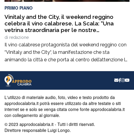
PRIMO PIANO
Vinitaly and the City, il weekend reggino
celebra il vino calabrese. La Scala: “Una
vetrina straordinaria per le nostre
eccellenze”
di
redazione
Il vino calabrese protagonista del weekend reggino con
“Vinitaly and the City“, la manifestazione che sta
animando la città e che porta al centro dell’attenzione le
eccellenze enologiche del territorio. Un appuntamento
che incrocia promozione, cultura, turismo e
valorizzazione delle produzioni locali e che raccoglie il
plauso del consigliere comunaleRocco La Scala. “È una
manifestazione […]
L'utilizzo di materiale audio, foto, video e testo prodotto da
approdocalabria.it potrà essere utilizzato da altre testate o siti
internet se e solo se venga citata come fonte approdocalabria.it
con collegamento al giornale.
© 2023 approdocalabria.it - Tutti i diritti riservati.
Direttore responsabile Luigi Longo.