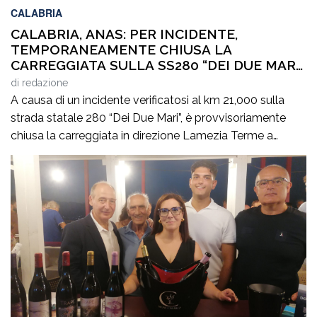
CALABRIA
CALABRIA, ANAS: PER INCIDENTE,
TEMPORANEAMENTE CHIUSA LA
CARREGGIATA SULLA SS280 “DEI DUE MARI”,
IN DIREZIONE LAMEZIA TERME
di
redazione
A causa di un incidente verificatosi al km 21,000 sulla
strada statale 280 “Dei Due Mari”, è provvisoriamente
chiusa la carreggiata in direzione Lamezia Terme a
Marcellinara (CZ). Il sinistro, le cui cause sono in corso di
accertamento, ha coinvolto un mezzo pesante e un
veicolo leggero provocando il ferimento di cinque
persone. Il traffico […]