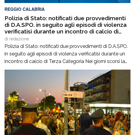
REGGIO CALABRIA
Polizia di Stato: notificati due provvedimenti
di D.A.SPO. in seguito agli episodi di violenza
verificatisi durante un incontro di calcio di
Terza Categoria
di
redazione
Polizia di Stato: notificati due provvedimenti di D.A.SPO.
in seguito agli episodi di violenza verificatisi durante un
incontro di calcio di Terza Categoria Nei giorni scorsi la
Polizia di Stato ha notificato due provvedimenti di
Divieto di Accesso alle Manifestazioni Sportive
(D.A.SPO.), emessi dalla Questura di Reggio Calabria alla
fine del mese di luglio, nei […]