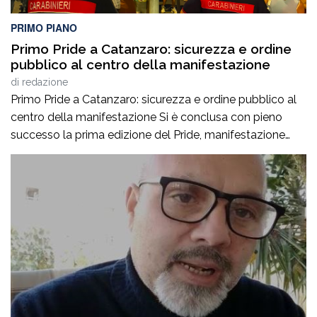
PRIMO PIANO
Primo Pride a Catanzaro: sicurezza e ordine
pubblico al centro della manifestazione
di
redazione
Primo Pride a Catanzaro: sicurezza e ordine pubblico al
centro della manifestazione Si è conclusa con pieno
successo la prima edizione del Pride, manifestazione
accompagnata da un ricco programma di eventi
collaterali, tra cui AperiPride, presentazioni di libri, incontri
culturali, dibattiti, talk e momenti di confronto ospitati a
Catanzaro, con interventi e riflessioni dedicati ai […]