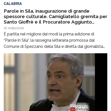
CALABRIA
Parole in Sila, inaugurazione di grande
spessore culturale. Camigliatello gremita per
Santo Gioffrè e il Procuratore Aggiunto
Stefano Musolino
di
redazione
È partita nel migliore dei modi la prima edizione di
“Parole in Sila”, la rassegna letteraria promossa dal
Comune di Spezzano della Sila e diretta dal giornalista
Pasquale Motta, che fino al 19 agosto porterà a
Camigliatello Silano alcuni tra i più autorevoli
protagonisti del panorama culturale e istituzionale
italiano. Nella splendida cornice di Piazza […]