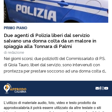
PRIMO PIANO
Due agenti di Polizia liberi dal servizio
salvano una donna colta da un malore in
spiaggia alla Tonnara di Palmi
di
redazione
Nei giorni scorsi, due poliziotti del Commissariato di P.S.
di Gioia Tauro, liberi dal servizio, sono intervenuti con
prontezza per prestare soccorso ad una donna colta da
un malore, mentre si trovava in spiaggia a Palmi.La
donna, nel tentativo di uscire dall’acqua per raggiungere
la riva, è stata colta da un malessere improvviso,
perdendo i […]
L'utilizzo di materiale audio, foto, video e testo prodotto da
approdocalabria.it potrà essere utilizzato da altre testate o siti