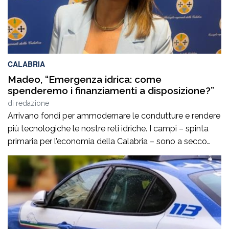
CALABRIA
Madeo, “Emergenza idrica: come
spenderemo i finanziamenti a disposizione?”
di
redazione
Arrivano fondi per ammodernare le condutture e rendere
più tecnologiche le nostre reti idriche. I campi – spinta
primaria per l’economia della Calabria – sono a secco
così come le città. È un problema per l’agricoltura ma
anche per il regolare servizio idrico ai cittadini. La
situazione si ripropone ciclicamente ed è da questo
inverno […]