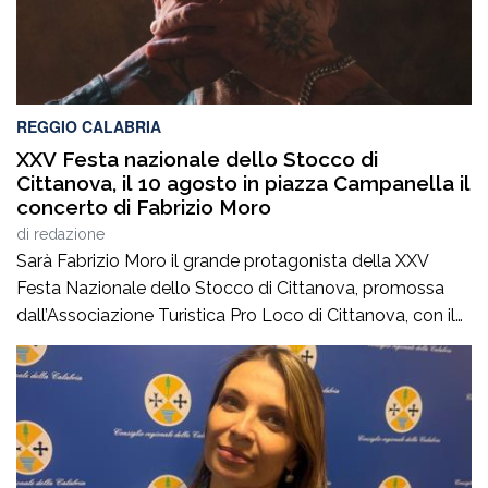
REGGIO CALABRIA
XXV Festa nazionale dello Stocco di
Cittanova, il 10 agosto in piazza Campanella il
concerto di Fabrizio Moro
di
redazione
Sarà Fabrizio Moro il grande protagonista della XXV
Festa Nazionale dello Stocco di Cittanova, promossa
dall’Associazione Turistica Pro Loco di Cittanova, con il
patrocinio e il contributo del Comune.Il concerto, in
programma lunedì 10 agosto in piazza Tommaso
Campanella, rappresenta uno degli appuntamenti clou
della manifestazione, che da venticinque edizioni unisce
tradizione gastronomica e musica […]