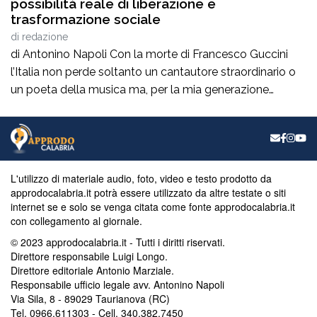
possibilità reale di liberazione e
trasformazione sociale
di
redazione
di Antonino Napoli Con la morte di Francesco Guccini
l’Italia non perde soltanto un cantautore straordinario o
un poeta della musica ma, per la mia generazione
cresciuta nella sinistra degli anni Ottanta e Novanta, se
ne va un autentico riferimento culturale, uno di quei
maestri che hanno insegnato a pensare prima ancora
che a cantare. […]
L'utilizzo di materiale audio, foto, video e testo prodotto da
approdocalabria.it potrà essere utilizzato da altre testate o siti
internet se e solo se venga citata come fonte approdocalabria.it
con collegamento al giornale.
© 2023 approdocalabria.it - Tutti i diritti riservati.
Direttore responsabile Luigi Longo.
Direttore editoriale Antonio Marziale.
Responsabile ufficio legale avv. Antonino Napoli
Via Sila, 8 - 89029 Taurianova (RC)
Tel. 0966.611303 - Cell. 340.382.7450