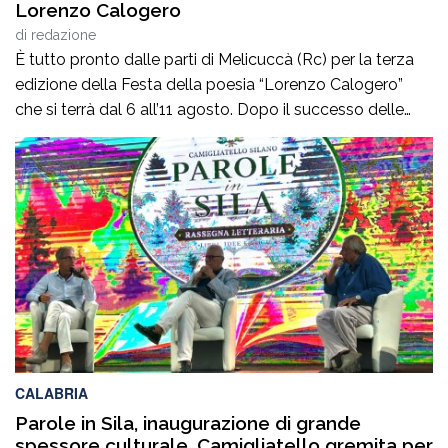
Lorenzo Calogero
di
redazione
È tutto pronto dalle parti di Melicuccà (Rc) per la terza
edizione della Festa della poesia “Lorenzo Calogero”
che si terrà dal 6 all’11 agosto. Dopo il successo delle
prime due edizioni, nel 2024 e nel 2025, che hanno
portato nell’entroterra calabrese autorevoli protagonisti
della cultura italiana e internazionale, anche per
quest’annoLYRIKS – Laboratorio Interdisciplinare […]
CALABRIA
Parole in Sila, inaugurazione di grande
spessore culturale. Camigliatello gremita per