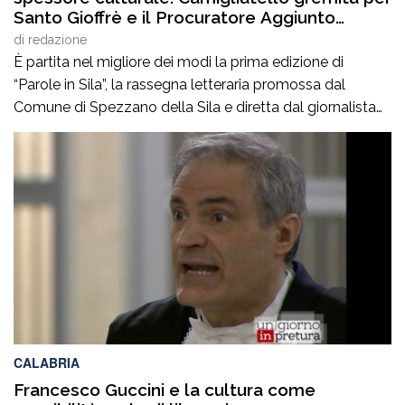
Santo Gioffrè e il Procuratore Aggiunto
Stefano Musolino
di
redazione
È partita nel migliore dei modi la prima edizione di
“Parole in Sila”, la rassegna letteraria promossa dal
Comune di Spezzano della Sila e diretta dal giornalista
Pasquale Motta, che fino al 19 agosto porterà a
Camigliatello Silano alcuni tra i più autorevoli
protagonisti del panorama culturale e istituzionale
italiano. Nella splendida cornice di Piazza […]
CALABRIA
Francesco Guccini e la cultura come