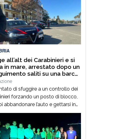
BRIA
 all’alt dei Carabinieri e si
a in mare, arrestato dopo un
guimento saliti su una barca
ata
azione
ntato di sfuggire a un controllo dei
inieri forzando un posto di blocco,
oi abbandonare l’auto e gettarsi in
 Un uomo di 36 anni, pregiudicato e
posto alla sorveglianza speciale
bbligo di dimora a Cosenza, è stato
ato in flagranza dai militari a San