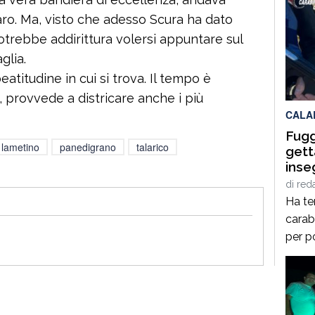
ro. Ma, visto che adesso Scura ha dato
otrebbe addirittura volersi appuntare sul
glia.
atitudine in cui si trova. Il tempo è
 provvede a districare anche i più
CALA
Fugge
 lametino
panedigrano
talarico
gett
inse
priv
di
red
Ha te
carab
per p
mare.
sotto
con o
arrest