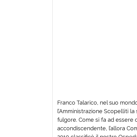
Franco Talarico, nel suo mond
l’Amministrazione Scopelliti la
fulgore. Come si fa ad essere co
accondiscendente, l’allora Com
2010 classificò il nostro Ospeda