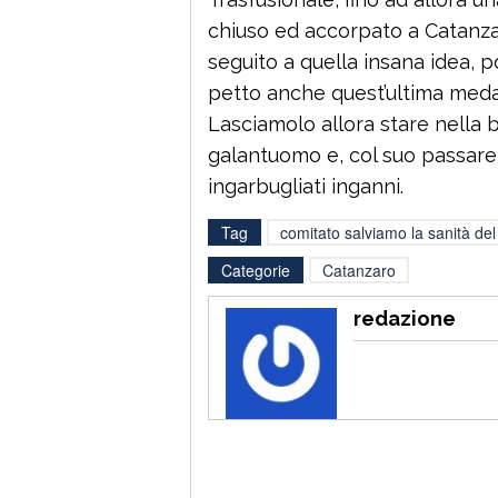
chiuso ed accorpato a Catanza
seguito a quella insana idea, p
petto anche quest’ultima meda
Lasciamolo allora stare nella be
galantuomo e, col suo passare,
ingarbugliati inganni.
Tag
comitato salviamo la sanità del
Categorie
Catanzaro
redazione