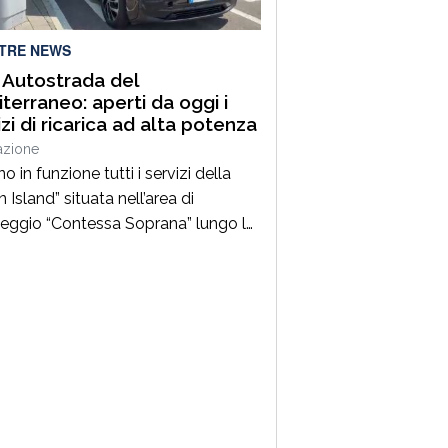
chiamato un caloroso […]
LTRE NEWS
 Autostrada del
terraneo: aperti da oggi i
izi di ricarica ad alta potenza
azione
o in funzione tutti i servizi della
 Island” situata nell’area di
eggio “Contessa Soprana” lungo la
utostrada del Mediterraneo”, nel
orio comunale di Lattarico tra gli
oli di Montalto Uffugo e Torano
 «Un nuovo importante traguardo
 mobilità sostenibile e la sicurezza
 la A2 – dichiara Claudio Andrea
, ad […]