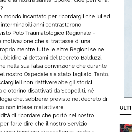
o?
uo mondo incantato per ricordargli che lui ed
 interminabili anni contrastarono
evisto Polo Traumatologico Regionale –
e motivazione che si trattasse di una
proprio mentre tutte le altre Regioni se ne
bbidire ai dettami del Decreto Balduzzi.
e nella sua falsa convinzione che durante
el nostro Ospedale sia stato tagliato. Tanto,
cciarglieli non riattiverebbe gli storici
ca e otorino disattivati da Scopelliti, né
ologia che, sebbene previsto nel decreto di
so non intese mai attivare.
ULTI
idità di ricordare che portò nel nostro
er farle dire che il nostro Servizio
una vera bandiera di eccellenza, andava