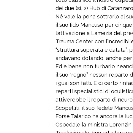
dei due (sì, 2) Hub di Catanzar
Né vale la pena sottrarlo al s
il suo fido Mancuso per cinque
l’attivazione a Lamezia del pr
Trauma Center con l’incredibil
“struttura superata e datata”, 
andavano dotando, anche per u
Ed è bene non turbarlo neanch
il suo “regno” nessun reparto d
i guai son fatti. E di certo rinfa
reparti specialistici di oculisti
attiverebbe il reparto di neur
Scopelliti, il suo fedele Mancu
Forse Talarico ha ancora la luc
Ospedale la ministra Lorenzin p
Trasfusionale, fino ad allora 