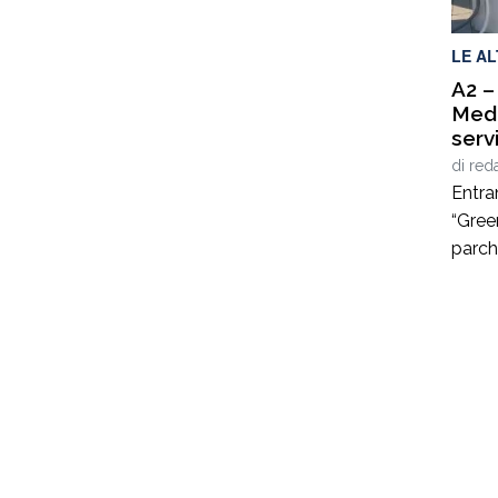
ha ri
LE A
A2 –
Medi
serv
di
red
Entran
“Green
parch
A2 “A
territ
svinc
(CS).
per la
lungo
Gemme