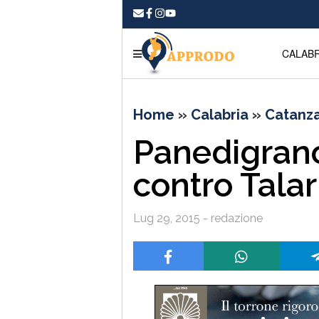
CALABR
Home
»
Calabria
»
Catanz
Panedigrano
contro Talar
Lug 29, 2015 - redazione