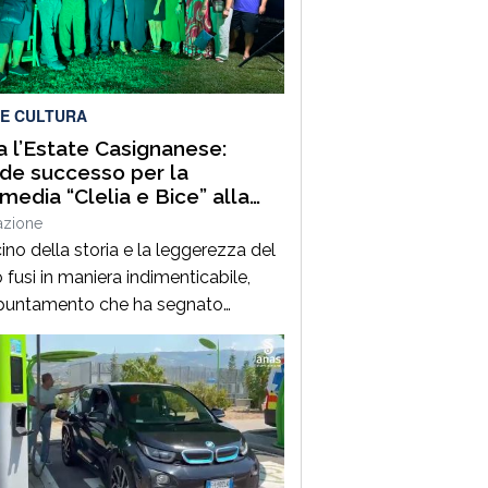
, sul litorale tirrenico cosentino.
do quanto […]
 E CULTURA
ia l’Estate Casignanese:
de successo per la
edia “Clelia e Bice” alla
a Romana
azione
cino della storia e la leggerezza del
 fusi in maniera indimenticabile,
ppuntamento che ha segnato
almente il via all’Estate Casignanese.
ledì 5 Agosto, la suggestiva
ce della Villa Romana di Casignana
pitato la commedia “Clelia e Bice”,
scritta e diretta da Maria Pia
lia.L’evento, ad ingresso gratuito,