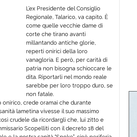
L’ex Presidente del Consiglio
Regionale, Talarico, va capito. È
come quelle vecchie dame di
corte che tirano avanti
millantando antiche glorie,
reperti onirici della loro
vanagloria. E però, per carità di
patria non bisogna schioccare le
dita. Riportarli nel mondo reale
sarebbe per loro troppo duro, se
non fatale.
o onirico, crede oramai che durante
 sanità lametina vivesse il suo massimo
sì crudele da ricordargli che, lui zitto e
missario Scopelliti con il decreto 18 del
le e la nostra sanità “Spoke”, cioè periferia,