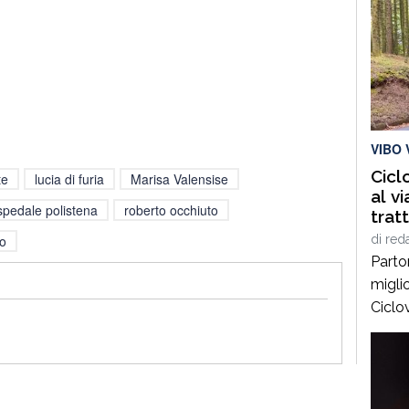
VIBO 
Cicl
te
lucia di furia
Marisa Valensise
al v
spedale polistena
roberto occhiuto
trat
di
red
do
Parton
migli
Ciclov
conce
territ
un’are
ambie