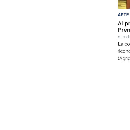
ARTE
Al p
Prem
di
red
La co
ricon
(Agrig
“La B
motiv
inter
lucidi
compr
digita
tempo
sociol