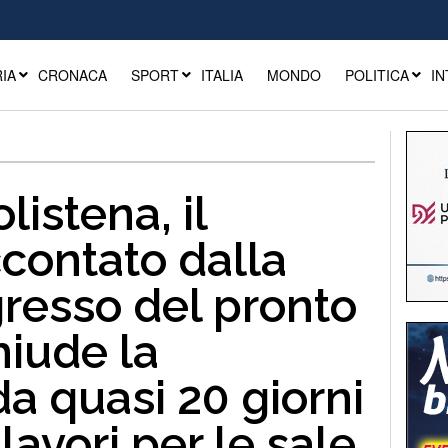
IA
CRONACA
SPORT
ITALIA
MONDO
POLITICA
IN
istena, il
contato dalla
gresso del pronto
hiude la
 da quasi 20 giorni
lavori per le sale