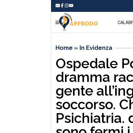
CALABR
Home
»
In Evidenza
Ospedale Pol
dramma rac
gente all’in
soccorso. C
Psichiatria.
sono fermi i 