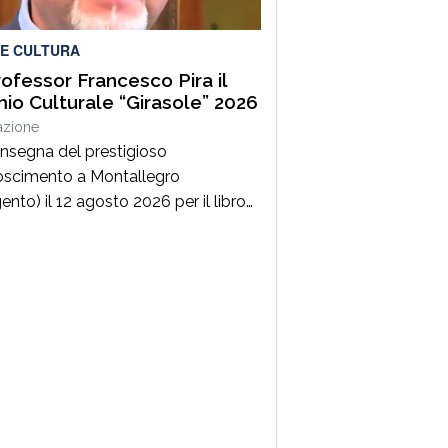
 E CULTURA
rofessor Francesco Pira il
io Culturale “Girasole” 2026
azione
nsegna del prestigioso
oscimento a Montallegro
ento) il 12 agosto 2026 per il libro
uona EduComunicazione”. La
azione:“per la sua capacità di
pretare la contemporaneità con
tà, offrendo strumenti concreti per
endere le dinamiche del mondo
le e le sfide educative del nostro
” C’è anche il professore di
ogia dell’Università di Messina […]