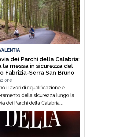
VALENTIA
ovia dei Parchi della Calabria:
ia la messa in sicurezza del
to Fabrizia-Serra San Bruno
azione
o i lavori di riqualificazione e
oramento della sicurezza lungo la
ia dei Parchi della Calabria,
ntrati nel tratto compreso tra i
ori di Fabrizia e Serra San Bruno,
a di straordinario valore
ntale, paesaggistico e