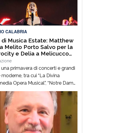
ico.L’intervento costituisce il primo
 di un programma più ampio
sso dall’Ente Parco Naturale
nale delle Serre, di messa […]
IO CALABRIA
i di Musica Estate: Matthew
a Melito Porto Salvo per la
ocity e Delia a Melicucco
la festa di San Rocco
azione
una primavera di concerti e grandi
 moderne, tra cui “La Divina
dia Opera Musical”, “Notre Dame
is” e “Fortunata di Dio – la storia di
za Evolo”, prosegue la 40° stagione
enti diretta da Ruggero Pegna con
 appuntamenti diFatti di Musica
e 2026, la sezione estiva dello
o Festival-Premio del […]