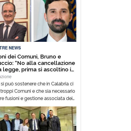
LTRE NEWS
oni dei Comuni, Bruno e
ccio: “No alla cancellazione
a legge, prima si ascoltino i
aci”
azione
si può sostenere che in Calabria ci
 troppi Comuni e che sia necessario
ire fusioni e gestione associata dei
zi e, contemporaneamente,
llare la legge regionale che
ene proprio questi processi. Prima di
dere con l’abrogazione della legge