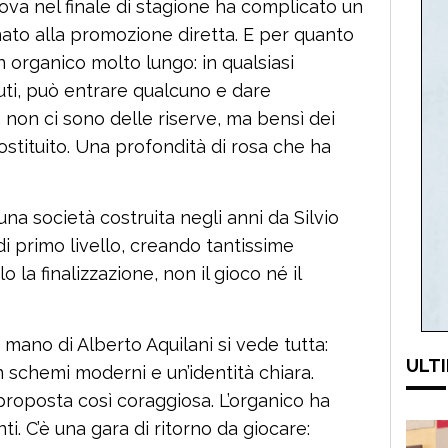
ntova nel finale di stagione ha complicato un
to alla promozione diretta. E per quanto
n organico molto lungo: in qualsiasi
uti, può entrare qualcuno e dare
non ci sono delle riserve, ma bensì dei
 sostituito. Una profondità di rosa che ha
una società costruita negli anni da Silvio
i primo livello, creando tantissime
 la finalizzazione, non il gioco né il
La mano di Alberto Aquilani si vede tutta:
ULTI
n schemi moderni e un’identità chiara.
a proposta così coraggiosa. L’organico ha
i. C’è una gara di ritorno da giocare: