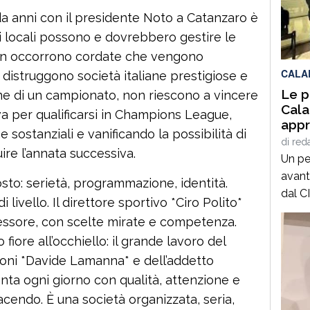
15 de
a anni con il presidente Noto a Catanzaro è
valut
i locali possono e dovrebbero gestire le
conse
Non occorrono cordate che vengono
CALA
 distruggono società italiane prestigiose e
Le p
fine di un campionato, non riescono a vincere
Cala
va per qualificarsi in Champions League,
appr
ostanziali e vanificando la possibilità di
attu
di
red
uire l’annata successiva.
Un pe
avant
osto: serietà, programmazione, identità.
dal C
 livello. Il direttore sportivo *Ciro Polito*
primo
pessore, con scelte mirate e competenza.
l’app
fiore all’occhiello: il grande lavoro del
2023 
oni *Davide Lamanna* e dell’addetto
ulter
ta ogni giorno con qualità, attenzione e
l’app
attua
facendo. È una società organizzata, seria,