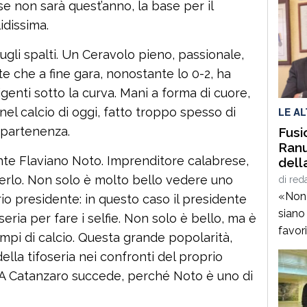
 se non sarà quest’anno, la base per il
idissima.
sugli spalti. Un Ceravolo pieno, passionale,
te che a fine gara, nonostante lo 0-2, ha
genti sotto la curva. Mani a forma di cuore,
LE A
 nel calcio di oggi, fatto troppo spesso di
appartenenza.
Fusi
Ranu
dente Flaviano Noto. Imprenditore calabrese,
dell
sind
serlo. Non solo è molto bello vedere uno
di
red
«Non 
prio presidente: in questo caso il presidente
siano
eria per fare i selfie. Non solo è bello, ma è
favor
mpi di calcio. Questa grande popolarità,
servi
ella tifoseria nei confronti del proprio
cance
 A Catanzaro succede, perché Noto è uno di
sosti
proce