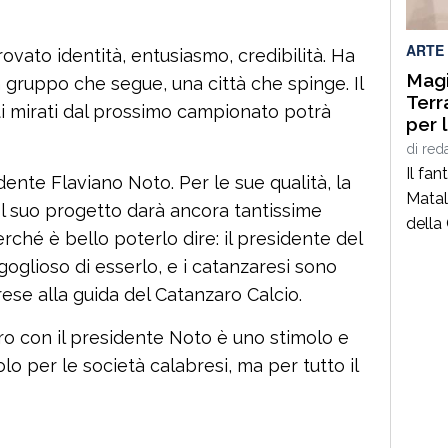
e il 
Salute
ARTE
trovato identità, entusiasmo, credibilità. Ha
Magi
n gruppo che segue, una città che spinge. Il
Terr
ti mirati dal prossimo campionato potrà
per 
Prof
di
red
fiam
Il fa
dente Flaviano Noto. Per le sue qualità, la
Matal
 Il suo progetto darà ancora tantissime
della 
erché è bello poterlo dire: il presidente del
delle
goglioso di esserlo, e i catanzaresi sono
S.M. 
ese alla guida del Catanzaro Calcio.
moltep
autent
ro con il presidente Noto è uno stimolo e
sta p
o per le società calabresi, ma per tutto il
esatt
6 […]