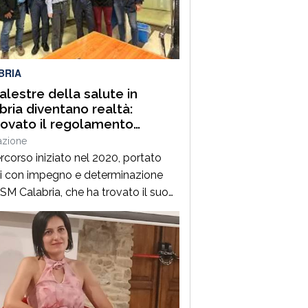
l 2006 occorre ascoltare i sindaci e
are con attenzione tutte le
guenze che […]
BRIA
alestre della salute in
bria diventano realtà:
ovato il regolamento
ativo
azione
rcorso iniziato nel 2020, portato
i con impegno e determinazione
ISM Calabria, che ha trovato il suo
 importante traguardo con
rovazione della legge regionale nel
e che oggi si completa con un
iore passaggio fondamentale:
rovazione del regolamento
tivo che disciplina il riconoscimento