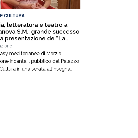
funzionamento delle Palestre della
 in […]
 E CULTURA
a, letteratura e teatro a
anova S.M.: grande successo
la presentazione de “La
ezia del Quinto Vertice-La
azione
ma duplice”
ntasy mediterraneo di Marzia
one incanta il pubblico del Palazzo
Cultura in una serata all’insegna
 emozioni e dell’arte. TERRANOVA
– Quando la cultura, nelle sue
lici forme, riesce a creare dei ponti
ici tra le persone, significa che si
ercorrendo la strada giusta.È
amente ciò che è accaduto giovedì