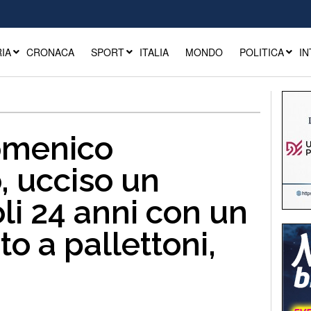
IA
CRONACA
SPORT
ITALIA
MONDO
POLITICA
IN
omenico
 ucciso un
li 24 anni con un
to a pallettoni,