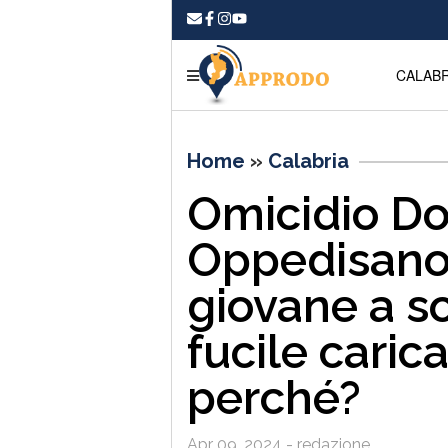
CALABR
Home
»
Calabria
Omicidio D
Oppedisano,
giovane a so
fucile carica
perché?
Apr 09, 2024 - redazione