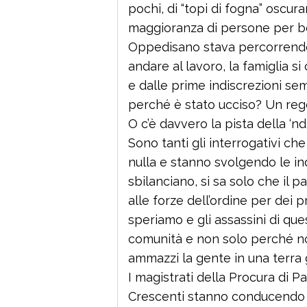
pochi, di “topi di fogna” oscu
maggioranza di persone per b
Oppedisano stava percorrendo q
andare al lavoro, la famiglia s
e dalle prime indiscrezioni se
perché è stato ucciso? Un rego
O c’è davvero la pista della ‘
Sono tanti gli interrogativi ch
nulla e stanno svolgendo le ind
sbilanciano, si sa solo che il p
alle forze dell’ordine per dei p
speriamo e gli assassini di qu
comunità e non solo perché n
ammazzi la gente in una terra g
I magistrati della Procura di 
Crescenti stanno conducendo le