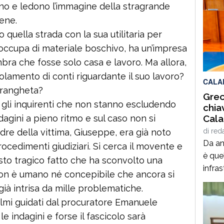
rano e ledono l’immagine della stragrande
ene.
uella strada con la sua utilitaria per
i occupa di materiale boschivo, ha un’impresa
mbra che fosse solo casa e lavoro. Ma allora,
lamento di conti riguardante il suo lavoro?
CALA
ndrangheta?
Grec
e gli inquirenti che non stanno escludendo
chia
Cala
agini a pieno ritmo e sul caso non si
Fly”
di
red
adre della vittima, Giuseppe, era già noto
Da ann
rocedimenti giudiziari. Si cerca il movente e
è quel
esto tragico fatto che ha sconvolto una
infra
on è umano né concepibile che ancora si
gener
ià intrisa da mille problematiche.
ridur
Palmi guidati dal procuratore Emanuele
ha pe
 indagini e forse il fascicolo sarà
Sibari