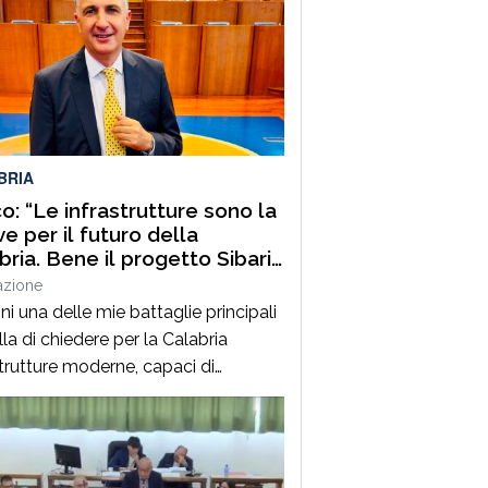
BRIA
o: “Le infrastrutture sono la
ve per il futuro della
bria. Bene il progetto Sibari
azione
i una delle mie battaglie principali
la di chiedere per la Calabria
strutture moderne, capaci di
are sviluppo, creare opportunità e
re quel divario che per troppo tempo
nalizzato la nostra regione. La
tide, in particolare, rappresenta un