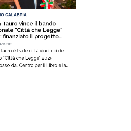
tanza per la […]
IO CALABRIA
a Tauro vince il bando
onale “Città che Legge”
: finanziato il progetto
ture di Porto. Stori che
azione
cono il mare e la città”
Tauro è tra le città vincitrici del
 “Città che Legge” 2025,
sso dal Centro per il Libro e la
a del Ministero della Cultura,
mbito della linea dedicata alla
zazione di attività integrate per la
ione del libro e della lettura.Il
tto presentato dal Comune, dal
 “Letture di Porto.Storie che
no il […]