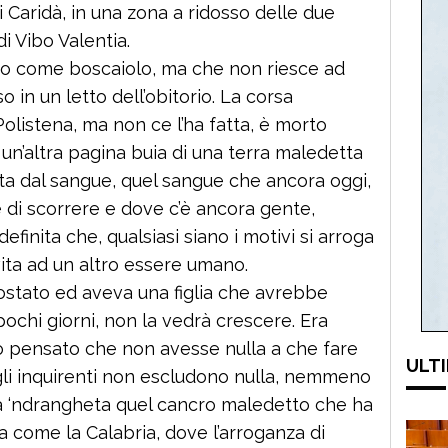
di Caridà, in una zona a ridosso delle due
i Vibo Valentia.
oro come boscaiolo, ma che non riesce ad
 in un letto dell’obitorio. La corsa
olistena, ma non ce l’ha fatta, è morto
ì un’altra pagina buia di una terra maledetta
ta dal sangue, quel sangue che ancora oggi,
 di scorrere e dove c’è ancora gente,
finita che, qualsiasi siano i motivi si arroga
 vita ad un altro essere umano.
tato ed aveva una figlia che avrebbe
chi giorni, non la vedrà crescere. Era
to pensato che non avesse nulla a che fare
ULTI
 gli inquirenti non escludono nulla, nemmeno
, la ‘ndrangheta quel cancro maledetto che ha
a come la Calabria, dove l’arroganza di