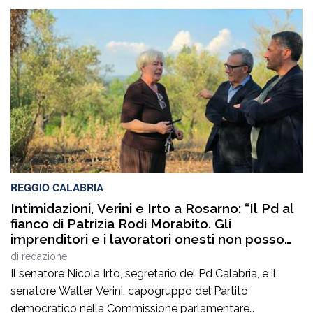
amministrazione e della gestione delle infrastrutture in
Calabria ed in Sicilia. È stato Vice Direttore regionale
Anas Sicilia, Capo Compartimento Anas Calabria,
Direttore generale della Regione Calabria e Direttore
generale della ItalConsult Spa, […]
REGGIO CALABRIA
Intimidazioni, Verini e Irto a Rosarno: “Il Pd al
fianco di Patrizia Rodi Morabito. Gli
imprenditori e i lavoratori onesti non posso
essere lasciati da soli”
di
redazione
Il senatore Nicola Irto, segretario del Pd Calabria, e il
senatore Walter Verini, capogruppo del Partito
democratico nella Commissione parlamentare