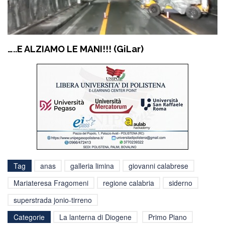
…..E ALZIAMO LE MANI!!! (GiLar)
Tag
anas
galleria limina
giovanni calabrese
Mariateresa Fragomeni
regione calabria
siderno
superstrada jonio-tirreno
Categorie
La lanterna di Diogene
Primo Piano