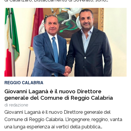
intervenuti sulla SS106, in prossimità dello svincolo per la
località Pietragrande, per un grave incidente stradale che
ha coinvolto una Fiat Panda, un’Audi e una
motocicletta.Nel sinistro ha perso la vita il […]
REGGIO CALABRIA
Giovanni Laganà è il nuovo Direttore
generale del Comune di Reggio Calabria
di
redazione
Giovanni Laganà è il nuovo Direttore generale del
Comune di Reggio Calabria. L’ingegnere, reggino, vanta
una lunga esperienza ai vertici della pubblica