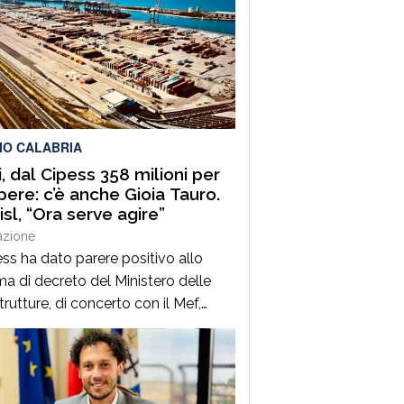
IO CALABRIA
i, dal Cipess 358 milioni per
pere: c’è anche Gioia Tauro.
isl, “Ora serve agire”
azione
ess ha dato parere positivo allo
a di decreto del Ministero delle
trutture, di concerto con il Mef,
vo al Fondo per le infrastrutture
ali, sbloccando 358 milioni di euro
 opere infrastrutturali nei porti di
anza nazionale. Tra questi, come