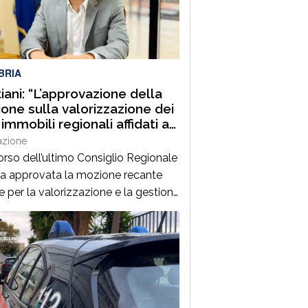
ciato dal sottosegretario con
a al Cipess Alessandro Morelli,
ano Piombino, Gioia […]
BRIA
iani: “L’approvazione della
one sulla valorizzazione dei
 immobili regionali affidati a
 c. risultato importante”
azione
orso dell’ultimo Consiglio Regionale
ta approvata la mozione recante
e per la valorizzazione e la gestione
ni immobili regionali affidati a
ie della Calabria S.r.l.. Tra i
glieri Regionali proponenti
ppe Mattiani, particolarmente
fatto per il risultato raggiunto:“Con
zione approvata dal Consiglio