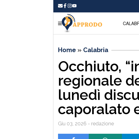
CALABR
Home
»
Calabria
Occhiuto, “i
regionale de
lunedì disc
caporalato 
Giu 03, 2026 - redazione