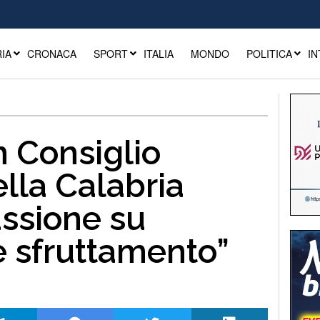
IA
CRONACA
SPORT
ITALIA
MONDO
POLITICA
IN
n Consiglio
lla Calabria
ussione su
e sfruttamento”