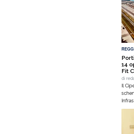
REGG
Port
14 o
Fit C
di
red
Il Cip
schem
Infras
relati
portu
per 14
rilev