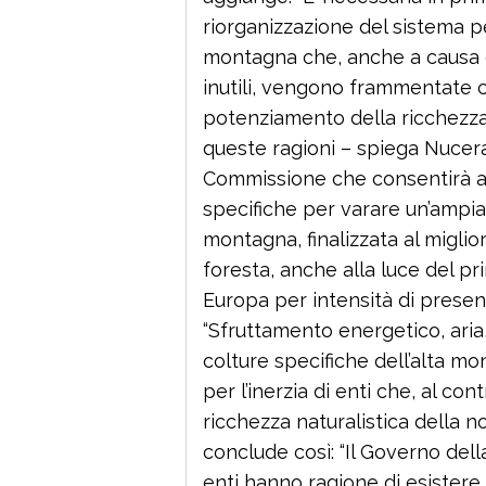
riorganizzazione del sistema p
montagna che, anche a causa del
inutili, vengono frammentate c
potenziamento della ricchezza 
queste ragioni – spiega Nuce
Commissione che consentirà al
specifiche per varare un’ampi
montagna, finalizzata al migli
foresta, anche alla luce del p
Europa per intensità di prese
“Sfruttamento energetico, aria,
colture specifiche dell’alta m
per l’inerzia di enti che, al c
ricchezza naturalistica della n
conclude così: “Il Governo del
enti hanno ragione di esistere 