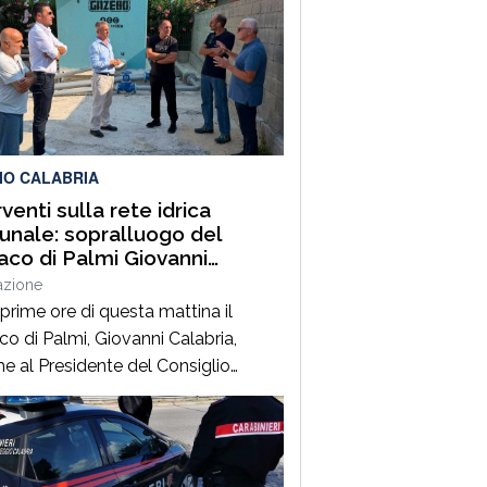
IO CALABRIA
venti sulla rete idrica
nale: sopralluogo del
aco di Palmi Giovanni
bria
azione
 prime ore di questa mattina il
co di Palmi, Giovanni Calabria,
me al Presidente del Consiglio
ale, ha effettuato un sopralluogo
incipali siti della rete idrica cittadina
rificare lo stato degli interventi
urali in corso e garantire pieno