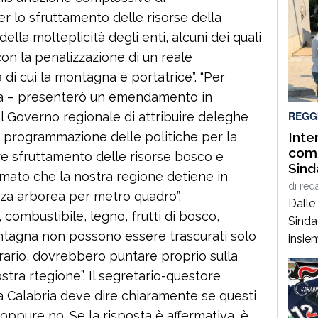
er lo sfruttamento delle risorse della
la molteplicità degli enti, alcuni dei quali
on la penalizzazione di un reale
di cui la montagna è portatrice”. “Per
ra – presenterò un emendamento in
REGG
 Governo regionale di attribuire deleghe
Inter
a programmazione delle politiche per la
comu
ore sfruttamento delle risorse bosco e
Sind
rimato che la nostra regione detiene in
Cala
di
red
nza arborea per metro quadro”.
Dalle
 combustibile, legno, frutti di bosco,
Sinda
ontagna non possono essere trascurati solo
insie
ontrario, dovrebbero puntare proprio sulla
comun
nei pr
ostra rtegione”. Il segretario-questore
per ve
la Calabria deve dire chiaramente se questi
strutt
oppure no. Se la risposta è affermativa, è