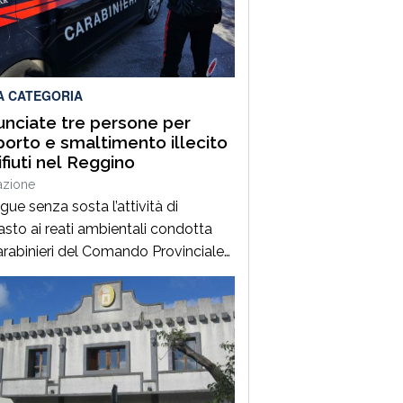
gno alle attività tecniche
te.L’Amministrazione comunale
me grande soddisfazione e un
ro ringraziamento a […]
A CATEGORIA
nciate tre persone per
porto e smaltimento illecito
ifiuti nel Reggino
azione
gue senza sosta l’attività di
asto ai reati ambientali condotta
arabinieri del Comando Provinciale
ggio Calabria, impegnati
dianamente nella tutela del
orio e nella prevenzione degli illeciti
ompromettono il patrimonio
tale.Nel corso di mirati servizi di
llo, i militari della Stazione di