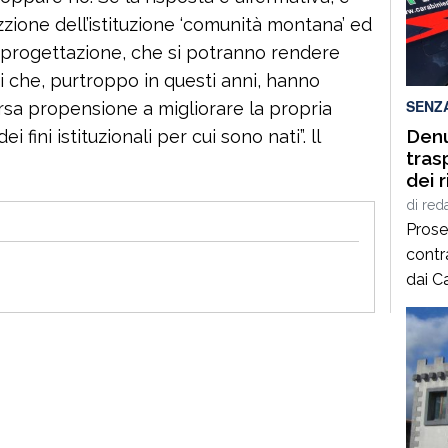
soste
zzione dell’istituzione ‘comunità montana’ ed
avvia
 progettazione, che si potranno rendere
espri
i che, purtroppo in questi anni, hanno
since
SENZ
rsa propensione a migliorare la propria
Denu
fini istituzionali per cui sono nati”. ll
tras
dei r
di
red
Prose
contr
dai C
di Re
quoti
territ
che c
ambien
contro