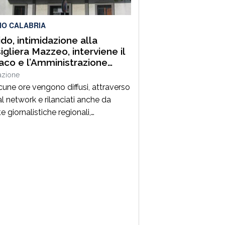
orio hanno denunciato
essivamente tre persone per
IO CALABRIA
ioni della normativa […]
do, intimidazione alla
igliera Mazzeo, interviene il
aco e l’Amministrazione
nale, “restiamo fiduciosi in
azione
a degli esiti investigativi”
cune ore vengono diffusi, attraverso
al network e rilanciati anche da
e giornalistiche regionali,
cati di solidarietà alla consigliera
ale Margherita Mazzeo in
ione al danneggiamento di
ovettura nella disponibilità della
miglia. La tempistica con cui il
co e l’Amministrazione Comunale
vengono pubblicamente sulla
da non è dovuta a esitazione o