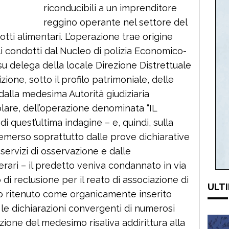
riconducibili a un imprenditore
reggino operante nel settore del
tti alimentari. L’operazione trae origine
i condotti dal Nucleo di polizia Economico-
su delega della locale Direzione Distrettuale
zione, sotto il profilo patrimoniale, delle
 dalla medesima Autorità giudiziaria
olare, dell’operazione denominata “IL
i quest’ultima indagine – e, quindi, sulla
emerso soprattutto dalle prove dichiarative
i servizi di osservazione e dalle
cerari – il predetto veniva condannato in via
o di reclusione per il reato di associazione di
ULTI
o ritenuto come organicamente inserito
le dichiarazioni convergenti di numerosi
iliazione del medesimo risaliva addirittura alla