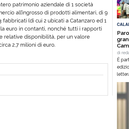
intero patrimonio aziendale di 1 società
per q
Interd
cio all’ingrosso di prodotti alimentari, di 9
3 fabbricati (di cui 2 ubicati a Catanzaro ed 1
CALA
la euro in contanti, nonché tutti i rapporti
Paro
e relative disponibilità, per un valore
gran
ca 2,7 milioni di euro.
Cami
Giof
di
red
Stef
È part
edizio
lette
Spezz
giorn
agost
alcuni
panor
italia
[…]