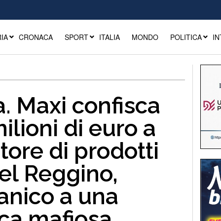
IA
CRONACA
SPORT
ITALIA
MONDO
POLITICA
IN
. Maxi confisca
milioni di euro a
ore di prodotti
el Reggino,
ganico a una
ca mafiosa