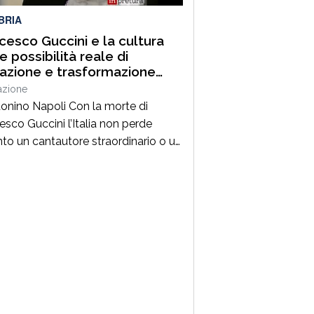
BRIA
cesco Guccini e la cultura
 possibilità reale di
razione e trasformazione
ale
azione
tonino Napoli Con la morte di
esco Guccini l’Italia non perde
nto un cantautore straordinario o un
 della musica ma, per la mia
zione cresciuta nella sinistra degli
Ottanta e Novanta, se ne va un
ico riferimento culturale, uno di
maestri che hanno insegnato a
re prima ancora che a cantare. […]