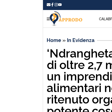
CALABR
Home
»
In Evidenza
‘Ndrangheta
di oltre 2,7 
un imprendit
alimentari n
ritenuto or
potente cos