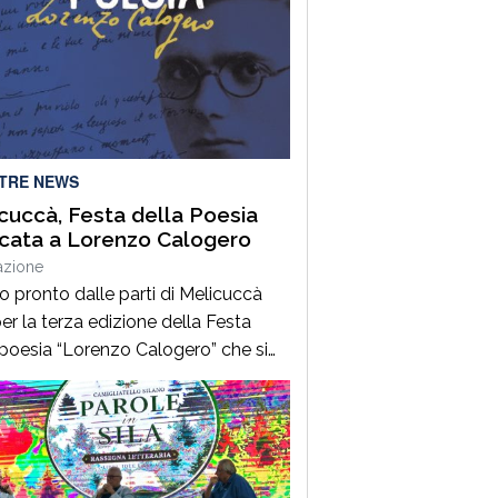
LTRE NEWS
cuccà, Festa della Poesia
cata a Lorenzo Calogero
azione
to pronto dalle parti di Melicuccà
er la terza edizione della Festa
 poesia “Lorenzo Calogero” che si
dal 6 all’11 agosto. Dopo il successo
 prime due edizioni, nel 2024 e nel
 che hanno portato nell’entroterra
rese autorevoli protagonisti della
a italiana e internazionale, anche