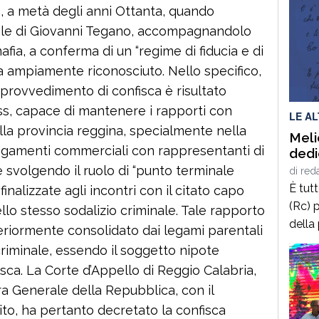
, a metà degli anni Ottanta, quando
le di Giovanni Tegano, accompagnandolo
afia, a conferma di un “regime di fiducia e di
va ampiamente riconosciuto. Nello specifico,
 provvedimento di confisca è risultato
ss, capace di mantenere i rapporti con
LE A
lla provincia reggina, specialmente nella
Meli
llegamenti commerciali con rappresentanti di
dedi
svolgendo il ruolo di “punto terminale
di
red
È tut
finalizzate agli incontri con il citato capo
(Rc) p
llo stesso sodalizio criminale. Tale rapporto
della
teriormente consolidato dai legami parentali
terrà 
criminale, essendo il soggetto nipote
delle
sca. La Corte d’Appello di Reggio Calabria,
2025,
ra Generale della Repubblica, con il
calab
o, ha pertanto decretato la confisca
cultur