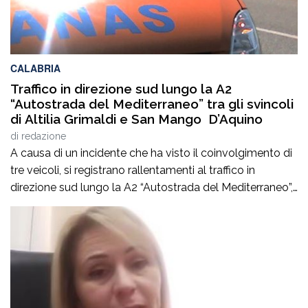
CALABRIA
Traffico in direzione sud lungo la A2
“Autostrada del Mediterraneo” tra gli svincoli
di Altilia Grimaldi e San Mango D’Aquino
di
redazione
A causa di un incidente che ha visto il coinvolgimento di
tre veicoli, si registrano rallentamenti al traffico in
direzione sud lungo la A2 “Autostrada del Mediterraneo”,
nel tratto compreso tra gli svincoli di Altilia Grimaldi (CS)
e San Mango D’Aquino (CZ). Sul posto è intervenuto il
personale Anas, il 118 e il soccorso meccanico […]