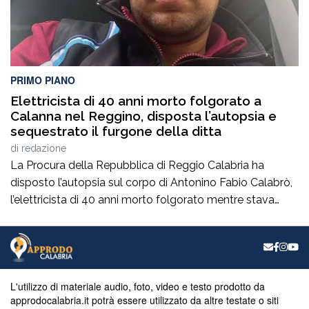
PRIMO PIANO
Elettricista di 40 anni morto folgorato a
Calanna nel Reggino, disposta l’autopsia e
sequestrato il furgone della ditta
di
redazione
La Procura della Repubblica di Reggio Calabria ha
disposto l’autopsia sul corpo di Antonino Fabio Calabrò,
l’elettricista di 40 anni morto folgorato mentre stava
lavorando al montaggio delle luminarie nel comune
di Calanna. Le indagini, coordinate dalla Procura guidata
da Giuseppe Borrelli, sono affidate ai carabinieri, che
hanno proceduto anche al sequestro del furgone della
ditta privata per la quale lavorava […]
L'utilizzo di materiale audio, foto, video e testo prodotto da
approdocalabria.it potrà essere utilizzato da altre testate o siti