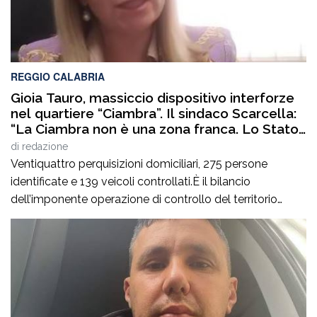
REGGIO CALABRIA
Gioia Tauro, massiccio dispositivo interforze
nel quartiere “Ciambra”. Il sindaco Scarcella:
“La Ciambra non è una zona franca. Lo Stato
c’è e si vede”
di
redazione
Ventiquattro perquisizioni domiciliari, 275 persone
identificate e 139 veicoli controllati.È il bilancio
dell’imponente operazione di controllo del territorio
condotta il7 agosto nel quartiere Ciambra di Gioia Tauro,
nell’ambito di un servizio straordinario ad “Alto Impatto”
disposto per rafforzare la presenza delle istituzioni e
contrastare ogni forma di illegalità. Un’azione massiccia
e coordinata che ha visto […]