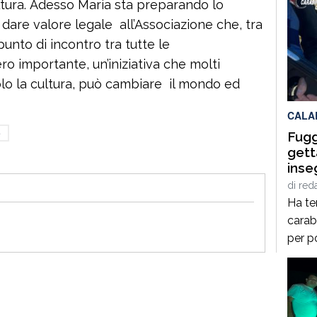
ltura. Adesso Maria sta preparando lo
r dare valore legale all’Associazione che, tra
punto di incontro tra tutte le
ero importante, un’iniziativa che molti
lo la cultura, può cambiare il mondo ed
CALA
e
Fugge
gett
inse
priv
di
red
Ha te
carab
per p
mare.
sotto
con o
arrest