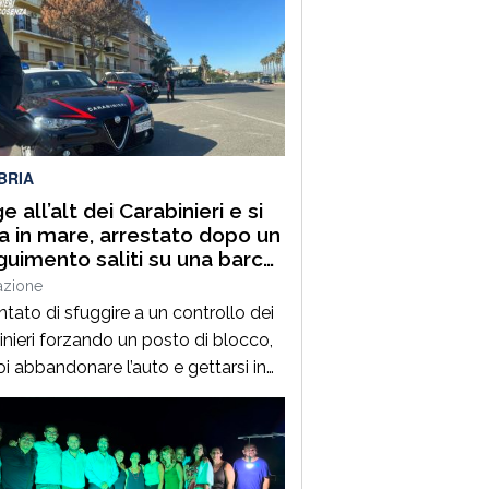
BRIA
 all’alt dei Carabinieri e si
a in mare, arrestato dopo un
guimento saliti su una barca
ata
azione
ntato di sfuggire a un controllo dei
inieri forzando un posto di blocco,
oi abbandonare l’auto e gettarsi in
 Un uomo di 36 anni, pregiudicato e
posto alla sorveglianza speciale
bbligo di dimora a Cosenza, è stato
ato in flagranza dai militari a San