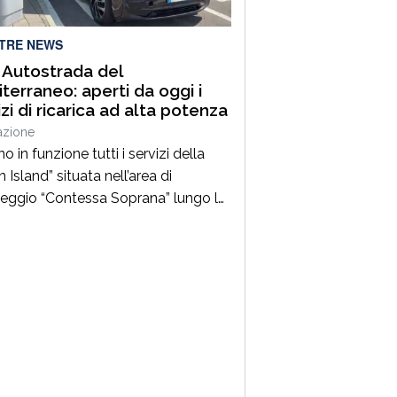
chiamato un caloroso […]
LTRE NEWS
 Autostrada del
terraneo: aperti da oggi i
izi di ricarica ad alta potenza
azione
o in funzione tutti i servizi della
 Island” situata nell’area di
eggio “Contessa Soprana” lungo la
utostrada del Mediterraneo”, nel
orio comunale di Lattarico tra gli
oli di Montalto Uffugo e Torano
 «Un nuovo importante traguardo
 mobilità sostenibile e la sicurezza
 la A2 – dichiara Claudio Andrea
, ad […]