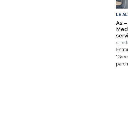
ha ri
LE A
A2 –
Medi
serv
di
red
Entran
“Green
parch
A2 “A
territ
svinc
(CS).
per la
lungo
Gemme