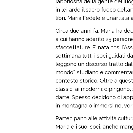
laboriosità della gente del luo
in lei arde il sacro fuoco dell’
libri. Maria Fedele è un’artista 
Circa due anni fa, Maria ha dec
a cui hanno aderito 25 persone
sfaccettature. E’ nata così l’As
settimana tutti i soci guidati d
leggono un discorso tratto dal 
mondo”, studiano e commentano
contesto storico. Oltre a quest
classici ai moderni; dipingono
d’arte. Spesso decidono di app
in montagna o immersi nel verde
Partecipano alle attività cultur
Maria e i suoi soci, anche mang