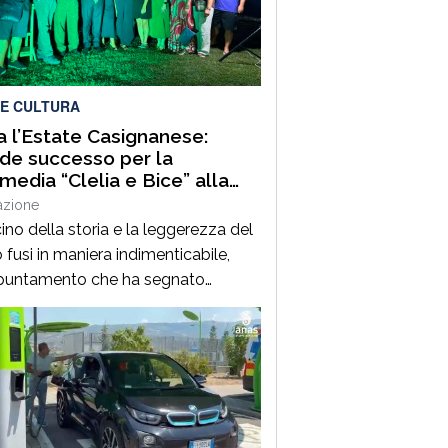
, sul litorale tirrenico cosentino.
do quanto […]
 E CULTURA
ia l’Estate Casignanese:
de successo per la
edia “Clelia e Bice” alla
a Romana
azione
cino della storia e la leggerezza del
 fusi in maniera indimenticabile,
ppuntamento che ha segnato
almente il via all’Estate Casignanese.
ledì 5 Agosto, la suggestiva
ce della Villa Romana di Casignana
pitato la commedia “Clelia e Bice”,
scritta e diretta da Maria Pia
lia.L’evento, ad ingresso gratuito,