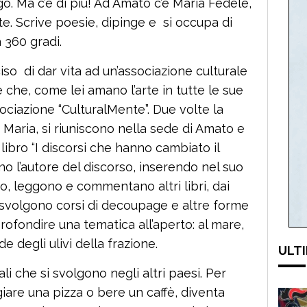
go. Ma c’è di più! Ad Amato c’è Maria Fedele,
arte. Scrive poesie, dipinge e si occupa di
a 360 gradi.
iso di dar vita ad un’associazione culturale
 che, come lei amano l’arte in tutte le sue
sociazione “CulturalMente”. Due volte la
a Maria, si riuniscono nella sede di Amato e
libro “I discorsi che hanno cambiato il
 l’autore del discorso, inserendo nel suo
o, leggono e commentano altri libri, dai
, svolgono corsi di decoupage e altre forme
rofondire una tematica all’aperto: al mare,
 degli ulivi della frazione.
ULTI
ali che si svolgono negli altri paesi. Per
iare una pizza o bere un caffè, diventa