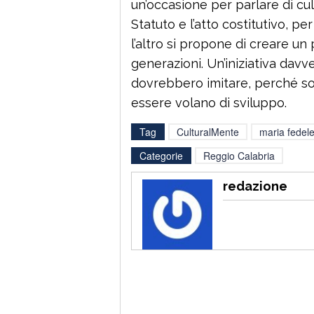
un’occasione per parlare di cu
Statuto e l’atto costitutivo, pe
l’altro si propone di creare un 
generazioni. Un’iniziativa davv
dovrebbero imitare, perché so
essere volano di sviluppo.
Tag
CulturalMente
maria fedel
Categorie
Reggio Calabria
redazione