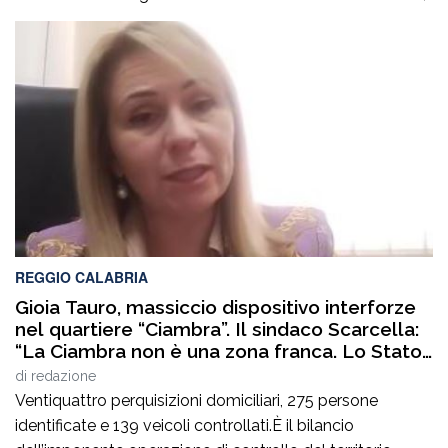
nel tratto compreso tra gli svincoli di Altilia Grimaldi (CS)
e San Mango D’Aquino (CZ). Sul posto è intervenuto il
personale Anas, il 118 e il soccorso meccanico […]
REGGIO CALABRIA
Gioia Tauro, massiccio dispositivo interforze
nel quartiere “Ciambra”. Il sindaco Scarcella:
“La Ciambra non è una zona franca. Lo Stato
c’è e si vede”
di
redazione
Ventiquattro perquisizioni domiciliari, 275 persone
identificate e 139 veicoli controllati.È il bilancio