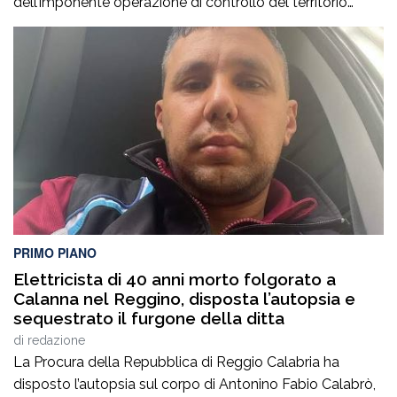
dell’imponente operazione di controllo del territorio
condotta il7 agosto nel quartiere Ciambra di Gioia Tauro,
nell’ambito di un servizio straordinario ad “Alto Impatto”
disposto per rafforzare la presenza delle istituzioni e
contrastare ogni forma di illegalità. Un’azione massiccia
e coordinata che ha visto […]
PRIMO PIANO
Elettricista di 40 anni morto folgorato a
Calanna nel Reggino, disposta l’autopsia e
sequestrato il furgone della ditta
di
redazione
La Procura della Repubblica di Reggio Calabria ha
disposto l’autopsia sul corpo di Antonino Fabio Calabrò,