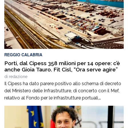
REGGIO CALABRIA
Porti, dal Cipess 358 milioni per 14 opere: c’è
anche Gioia Tauro. Fit Cisl, “Ora serve agire”
di
redazione
Il Cipess ha dato parere positivo allo schema di decreto
del Ministero delle Infrastrutture, di concerto con il Mef,
relativo al Fondo per le infrastrutture portuali,
sbloccando 358 milioni di euro per 14 opere
infrastrutturali nei porti di rilevanza nazionale. Tra questi,
come annunciato dal sottosegretario con delega al
Cipess Alessandro Morelli, figurano Piombino, Gioia […]