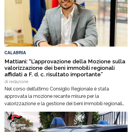
CALABRIA
Mattiani: “L’approvazione della Mozione sulla
valorizzazione dei beni immobili regionali
affidati a F. d. c. risultato importante”
di
redazione
Nel corso dell’ultimo Consiglio Regionale è stata
approvata la mozione recante misure per la
valorizzazione e la gestione dei beni immobili regionali
affidati a Ferrovie della Calabria S.r.l.. Tra i Consiglieri
Regionali proponenti Giuseppe Mattiani, particolarmente
soddisfatto per il risultato raggiunto:“Con la Mozione