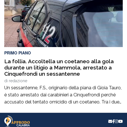
approvata dal Consiglio Regionale abbiamo impegnato
la Giunta Regionale ad effettuare una […]
PRIMO PIANO
La follia. Accoltella un coetaneo alla gola
durante un litigio a Mammola, arrestato a
Cinquefrondi un sessantenne
di
redazione
Un sessantenne, F.S., originario della piana di Gioia Tauro,
è stato arrestato dai carabinieri a Cinquefrondi perché
accusato del tentato omicidio di un coetaneo. Tra i due
uomini c’è stato un litigio per futili motivi a Mammola,
nella locride. F.S ha colpito il rivale con un coltello alla
gola ed è fuggito. La vittima è stata soccorsa […]