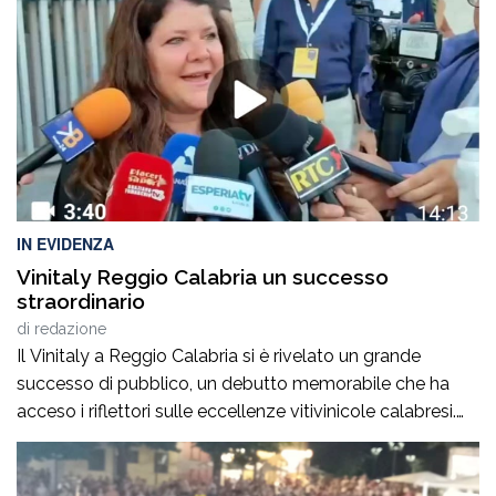
e determinazione al servizio dello Sporting Club
Polistena.Insieme al […]
IN EVIDENZA
Vinitaly Reggio Calabria un successo
straordinario
di
redazione
Il Vinitaly a Reggio Calabria si è rivelato un grande
successo di pubblico, un debutto memorabile che ha
acceso i riflettori sulle eccellenze vitivinicole calabresi.
Oltre 500 le aziende presenti. «Abbiamo riacceso i
motori della nostra terra», ha commentato il
governatore della Calabria, Roberto Occhiuto,