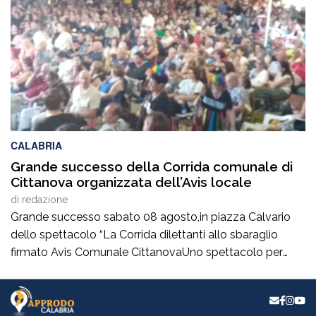
sottolineando come la kermesse rappresenti
un’occasione imperdibile per valorizzare identità, […]
CALABRIA
Grande successo della Corrida comunale di
Cittanova organizzata dell’Avis locale
di
redazione
Grande successo sabato 08 agosto,in piazza Calvario
dello spettacolo “La Corrida dilettanti allo sbaraglio
firmato Avis Comunale CittanovaUno spettacolo per
promuovere la donazione del sangue, abilmente
condotto da Simona Caruso e Franco Macrì.La
presidente ha sottolineato che tutti i donatori sono la