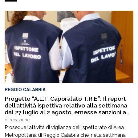
REGGIO CALABRIA
Progetto “A.L.T. Caporalato T.R.E.”: Il report
dell’attività ispettiva relativo alla settimana
dal 27 luglio al 2 agosto, emesse sanzioni a
cantieri nel Reggino
di
redazione
Prosegue l’attività di vigilanza dell’Ispettorato di Area
Metropolitana di Reggio Calabria che, nella settimana