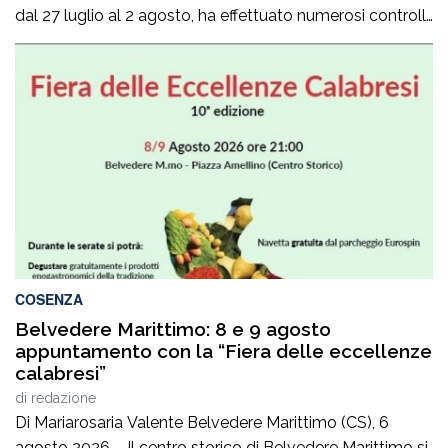
dal 27 luglio al 2 agosto, ha effettuato numerosi controlli
nell’ambito delle operazioni coordinate dalla locale
Prefettura. Nel settore dell’edilizia, nell’ambito del
progetto “A.L.T. Caporalato T.R.E.”, gli ispettori hanno
accertato diverse irregolarità. In un cantiere
dell’Aspromonte sono stati trovati quattro lavoratori […]
COSENZA
Belvedere Marittimo: 8 e 9 agosto
appuntamento con la “Fiera delle eccellenze
calabresi”
di
redazione
Di Mariarosaria Valente Belvedere Marittimo (CS), 6
agosto 2026 – Il centro storico di Belvedere Marittimo si