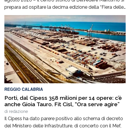
prepara ad ospitare la decima edizione della “Fiera delle
eccellenze calabresi, la kermesse estiva promossa da
Acli Terra in collaborazione con il Circolo Acli Giovanni
Paolo II che avrà luogo sabato 8 e domenica 9 agosto
alle ore […]
REGGIO CALABRIA
Porti, dal Cipess 358 milioni per 14 opere: c’è
anche Gioia Tauro. Fit Cisl, “Ora serve agire”
di
redazione
Il Cipess ha dato parere positivo allo schema di decreto
del Ministero delle Infrastrutture, di concerto con il Mef,