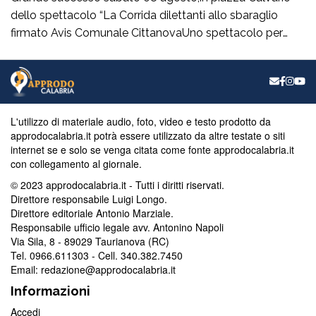
dello spettacolo “La Corrida dilettanti allo sbaraglio
firmato Avis Comunale CittanovaUno spettacolo per
promuovere la donazione del sangue, abilmente
condotto da Simona Caruso e Franco Macrì.La
presidente ha sottolineato che tutti i donatori sono la
Luce che illumina il buio di molti. Se ci sono i donatori, la
[…]
L'utilizzo di materiale audio, foto, video e testo prodotto da
approdocalabria.it potrà essere utilizzato da altre testate o siti
internet se e solo se venga citata come fonte approdocalabria.it
con collegamento al giornale.
© 2023 approdocalabria.it - Tutti i diritti riservati.
Direttore responsabile Luigi Longo.
Direttore editoriale Antonio Marziale.
Responsabile ufficio legale avv. Antonino Napoli
Via Sila, 8 - 89029 Taurianova (RC)
Tel. 0966.611303 - Cell. 340.382.7450
Email: redazione@approdocalabria.it
Informazioni
Accedi