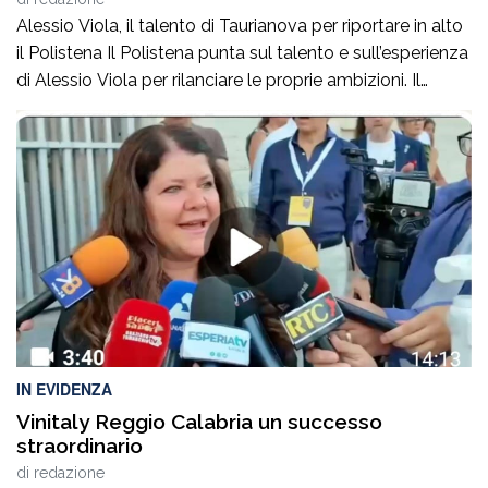
Alessio Viola, il talento di Taurianova per riportare in alto
il Polistena Il Polistena punta sul talento e sull’esperienza
di Alessio Viola per rilanciare le proprie ambizioni. Il
giocatore, protagonista di un percorso importante tra
Serie B e Serie C, arriva con l’obiettivo di mettere qualità
e determinazione al servizio dello Sporting Club
Polistena.Insieme al […]
IN EVIDENZA
Vinitaly Reggio Calabria un successo
straordinario
di
redazione