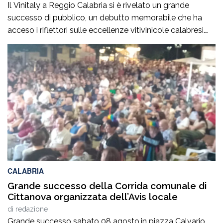
Il Vinitaly a Reggio Calabria si è rivelato un grande
successo di pubblico, un debutto memorabile che ha
acceso i riflettori sulle eccellenze vitivinicole calabresi.
Oltre 500 le aziende presenti. «Abbiamo riacceso i
motori della nostra terra», ha commentato il
governatore della Calabria, Roberto Occhiuto,
sottolineando come la kermesse rappresenti
un’occasione imperdibile per valorizzare identità, […]
CALABRIA
Grande successo della Corrida comunale di
Cittanova organizzata dell’Avis locale
di
redazione
Grande successo sabato 08 agosto,in piazza Calvario