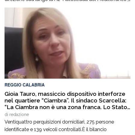
nel tratto compreso tra gli svincoli di Altilia Grimaldi (CS)
e San Mango D’Aquino (CZ). Sul posto è intervenuto il
personale Anas, il 118 e il soccorso meccanico […]
REGGIO CALABRIA
Gioia Tauro, massiccio dispositivo interforze
nel quartiere “Ciambra”. Il sindaco Scarcella:
“La Ciambra non è una zona franca. Lo Stato
c’è e si vede”
di
redazione
Ventiquattro perquisizioni domiciliari, 275 persone
identificate e 139 veicoli controllati.È il bilancio