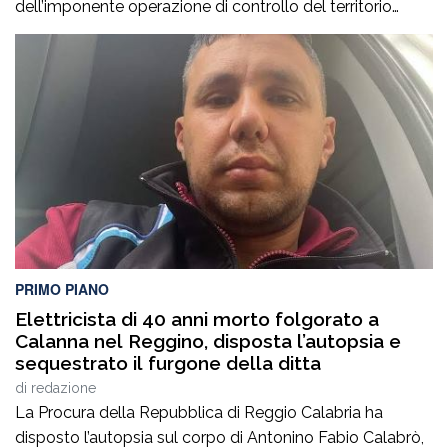
dell’imponente operazione di controllo del territorio
condotta il7 agosto nel quartiere Ciambra di Gioia Tauro,
nell’ambito di un servizio straordinario ad “Alto Impatto”
disposto per rafforzare la presenza delle istituzioni e
contrastare ogni forma di illegalità. Un’azione massiccia
e coordinata che ha visto […]
PRIMO PIANO
Elettricista di 40 anni morto folgorato a
Calanna nel Reggino, disposta l’autopsia e
sequestrato il furgone della ditta
di
redazione
La Procura della Repubblica di Reggio Calabria ha
disposto l’autopsia sul corpo di Antonino Fabio Calabrò,