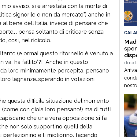
Campa
a mio avviso, si è arrestata con la morte di
appun
itica signorile e non da mercato”) anche in
che d
al bene dell’Italia, invece di pensare che
tradi
porte…, pensa soltanto di criticare senza
CALA
 così, nel ridicolo.
Made
spen
ltanto (e ormai questo ritornello è venuto a
disp
on va, ha fallito”?! Anche in questo
di
red
 è da loro minimamente percepita, pensano
Arriv
condu
e loro lagnanze…sperando in votazioni
nostre
prima
e questa difficile situazione del momento
sono 
probl
 (come con gioia loro pensano!) ma di tutti
il reg
n capiscano che una vera opposizione si fa
situa
che non solo supportino quelli della
da qu
 perfezionino e li migliorino, facendo