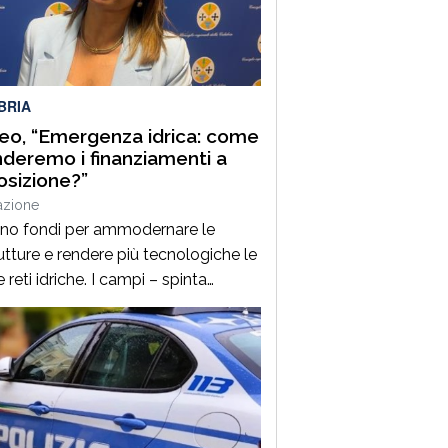
nella, rappresenta uno degli
tamenti clou della manifestazione,
a venticinque edizioni unisce
zione gastronomica e musica […]
BRIA
o, “Emergenza idrica: come
deremo i finanziamenti a
osizione?”
azione
ano fondi per ammodernare le
tture e rendere più tecnologiche le
 reti idriche. I campi – spinta
ria per l’economia della Calabria –
a secco così come le città. È un
ema per l’agricoltura ma anche per
olare servizio idrico ai cittadini. La
zione si ripropone ciclicamente ed è
esto inverno […]