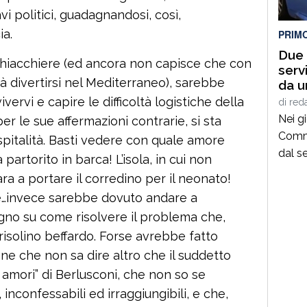
avi politici, guadagnandosi, così,
ia.
PRIM
Due a
 chiacchiere (ed ancora non capisce che con
serv
à divertirsi nel Mediterraneo), sarebbe
da u
Tonn
rvi e capire le difficoltà logistiche della
di
red
Nei gi
r le sue affermazioni contrarie, si sta
Commis
italità. Basti vedere con quale amore
dal s
artorito in barca! L’isola, in cui non
pront
ra a portare il corredino per il neonato!
donna
e…invece sarebbe dovuto andare a
trova
no su come risolvere il problema che,
tentat
risolino beffardo. Forse avrebbe fatto
raggiu
ne che non sa dire altro che il suddetto
males
i amori” di Berlusconi, che non so se
 inconfessabili ed irraggiungibili, e che,