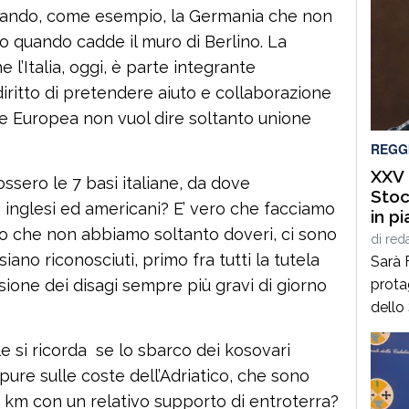
ortando, come esempio, la Germania che non
o quando cadde il muro di Berlino. La
l’Italia, oggi, è parte integrante
 diritto di pretendere aiuto e collaborazione
one Europea non vuol dire soltanto unione
REGG
XXV 
ssero le 7 basi italiane, da dove
Stoc
, inglesi ed americani? E’ vero che facciamo
in p
ro che non abbiamo soltanto doveri, ci sono
di F
di
red
ano riconosciuti, primo fra tutti la tutela
Sarà 
prota
sione dei disagi sempre più gravi di giorno
dello
dall’
e si ricorda se lo sbarco dei kosovari
Cittan
pure sulle coste dell’Adriatico, che sono
del C
luned
i km con un relativo supporto di entroterra?