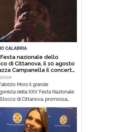
IO CALABRIA
Festa nazionale dello
co di Cittanova, il 10 agosto
iazza Campanella il concerto
abrizio Moro
azione
Fabrizio Moro il grande
gonista della XXV Festa Nazionale
 Stocco di Cittanova, promossa
Associazione Turistica Pro Loco di
ova, con il patrocinio e il contributo
omune.Il concerto, in programma
ì 10 agosto in piazza Tommaso