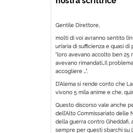
nostra scrittrice
Gentile Direttore,
molti di voi avranno sentito l’
un’aria di sufficienza e quasi d
“loro avevano accolto ben 25 mi
avevano rimandati…Il problem
accogliere …”.
D’Alema si rende conto che La
vivono 5 mila anime e che, quind
Questo discorso vale anche per
dell’Alto Commissariato delle N
della guerra contro Gheddafi, av
sempre per questi sbarchi su 