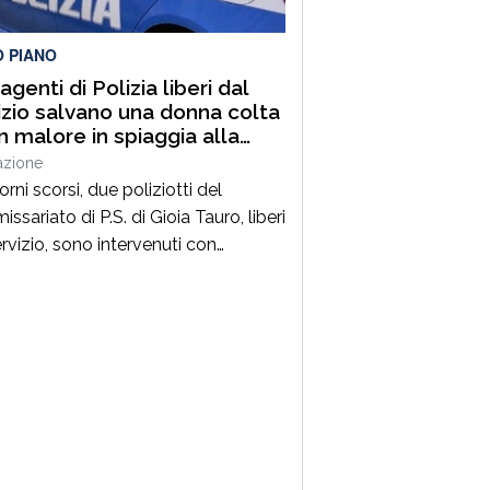
O PIANO
genti di Polizia liberi dal
izio salvano una donna colta
n malore in spiaggia alla
ara di Palmi
azione
orni scorsi, due poliziotti del
sariato di P.S. di Gioia Tauro, liberi
ervizio, sono intervenuti con
ezza per prestare soccorso ad una
 colta da un malore, mentre si
va in spiaggia a Palmi.La donna, nel
ivo di uscire dall’acqua per
ngere la riva, è stata colta da un
sere improvviso, perdendo i […]