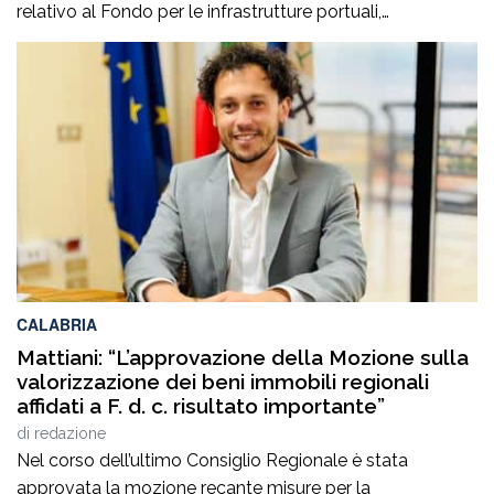
relativo al Fondo per le infrastrutture portuali,
sbloccando 358 milioni di euro per 14 opere
infrastrutturali nei porti di rilevanza nazionale. Tra questi,
come annunciato dal sottosegretario con delega al
Cipess Alessandro Morelli, figurano Piombino, Gioia […]
CALABRIA
Mattiani: “L’approvazione della Mozione sulla
valorizzazione dei beni immobili regionali
affidati a F. d. c. risultato importante”
di
redazione
Nel corso dell’ultimo Consiglio Regionale è stata
approvata la mozione recante misure per la