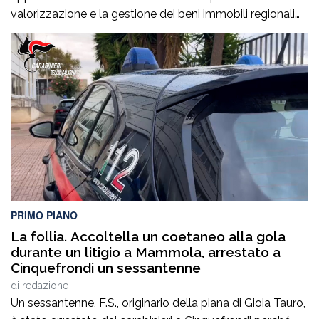
valorizzazione e la gestione dei beni immobili regionali
affidati a Ferrovie della Calabria S.r.l.. Tra i Consiglieri
Regionali proponenti Giuseppe Mattiani, particolarmente
soddisfatto per il risultato raggiunto:“Con la Mozione
approvata dal Consiglio Regionale abbiamo impegnato
la Giunta Regionale ad effettuare una […]
PRIMO PIANO
La follia. Accoltella un coetaneo alla gola
durante un litigio a Mammola, arrestato a
Cinquefrondi un sessantenne
di
redazione
Un sessantenne, F.S., originario della piana di Gioia Tauro,