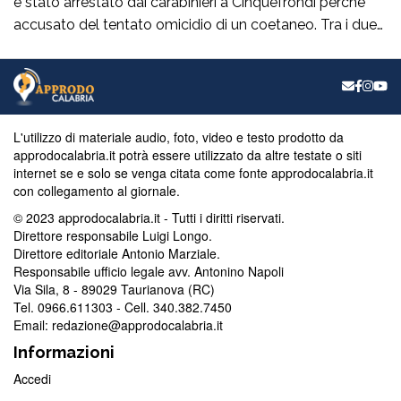
è stato arrestato dai carabinieri a Cinquefrondi perché
accusato del tentato omicidio di un coetaneo. Tra i due
uomini c’è stato un litigio per futili motivi a Mammola,
nella locride. F.S ha colpito il rivale con un coltello alla
gola ed è fuggito. La vittima è stata soccorsa […]
L'utilizzo di materiale audio, foto, video e testo prodotto da
approdocalabria.it potrà essere utilizzato da altre testate o siti
internet se e solo se venga citata come fonte approdocalabria.it
con collegamento al giornale.
© 2023 approdocalabria.it - Tutti i diritti riservati.
Direttore responsabile Luigi Longo.
Direttore editoriale Antonio Marziale.
Responsabile ufficio legale avv. Antonino Napoli
Via Sila, 8 - 89029 Taurianova (RC)
Tel. 0966.611303 - Cell. 340.382.7450
Email: redazione@approdocalabria.it
Informazioni
Accedi