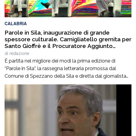
CALABRIA
Parole in Sila, inaugurazione di grande
spessore culturale. Camigliatello gremita per
Santo Gioffrè e il Procuratore Aggiunto
Stefano Musolino
di
redazione
È partita nel migliore dei modi la prima edizione di
“Parole in Sila”, la rassegna letteraria promossa dal
Comune di Spezzano della Sila e diretta dal giornalista
Pasquale Motta, che fino al 19 agosto porterà a
Camigliatello Silano alcuni tra i più autorevoli
protagonisti del panorama culturale e istituzionale
italiano. Nella splendida cornice di Piazza […]