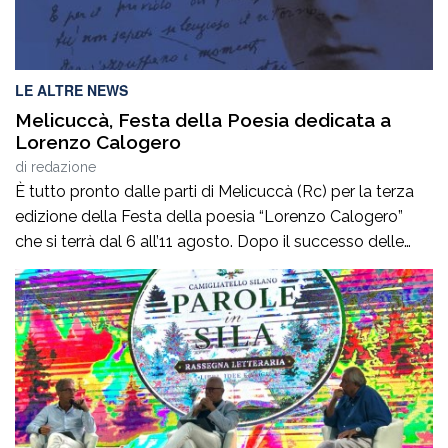
LE ALTRE NEWS
Melicuccà, Festa della Poesia dedicata a
Lorenzo Calogero
di
redazione
È tutto pronto dalle parti di Melicuccà (Rc) per la terza
edizione della Festa della poesia “Lorenzo Calogero”
che si terrà dal 6 all’11 agosto. Dopo il successo delle
prime due edizioni, nel 2024 e nel 2025, che hanno
portato nell’entroterra calabrese autorevoli protagonisti
della cultura italiana e internazionale, anche per
quest’annoLYRIKS – Laboratorio Interdisciplinare […]