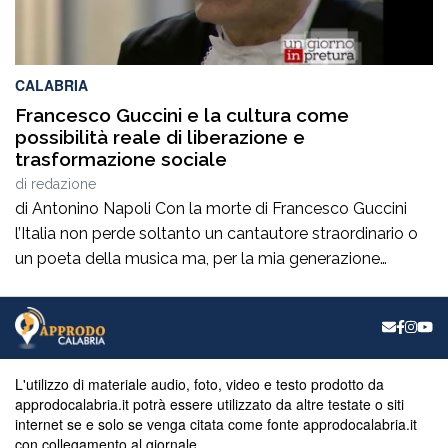
CALABRIA
Francesco Guccini e la cultura come
possibilità reale di liberazione e
trasformazione sociale
di
redazione
di Antonino Napoli Con la morte di Francesco Guccini
l’Italia non perde soltanto un cantautore straordinario o
un poeta della musica ma, per la mia generazione
cresciuta nella sinistra degli anni Ottanta e Novanta, se
ne va un autentico riferimento culturale, uno di quei
maestri che hanno insegnato a pensare prima ancora
che a cantare. […]
L'utilizzo di materiale audio, foto, video e testo prodotto da
approdocalabria.it potrà essere utilizzato da altre testate o siti
internet se e solo se venga citata come fonte approdocalabria.it
con collegamento al giornale.