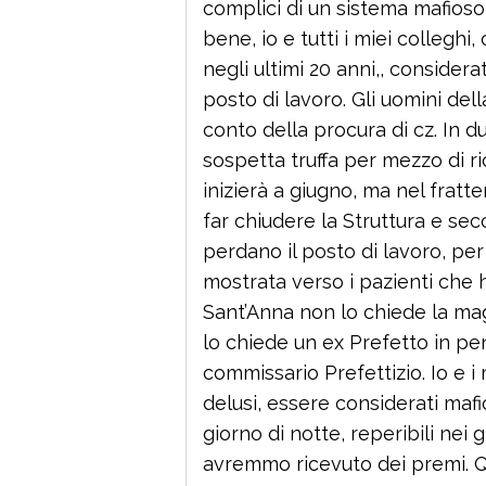
complici di un sistema mafioso f
bene, io e tutti i miei colleghi,
negli ultimi 20 anni,, considera
posto di lavoro. Gli uomini de
conto della procura di cz. In d
sospetta truffa per mezzo di ri
inizierà a giugno, ma nel fratt
far chiudere la Struttura e se
perdano il posto di lavoro, per
mostrata verso i pazienti che 
Sant’Anna non lo chiede la mag
lo chiede un ex Prefetto in pe
commissario Prefettizio. Io e i m
delusi, essere considerati mafi
giorno di notte, reperibili nei g
avremmo ricevuto dei premi. Qui