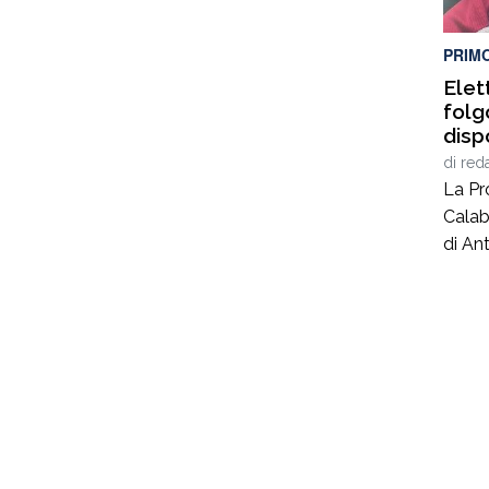
illega
coord
PRIM
Elet
folg
disp
sequ
di
red
ditt
La Pr
Calab
di Ant
40 an
lavor
nel c
coord
Giusep
carab
al se
privat