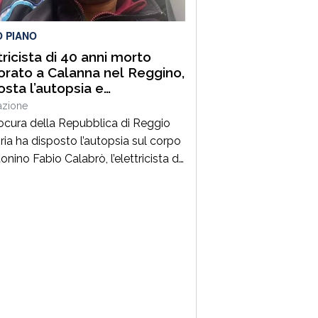
lità. Un’azione massiccia e
inata che ha visto […]
O PIANO
tricista di 40 anni morto
orato a Calanna nel Reggino,
osta l’autopsia e
estrato il furgone della
azione
a
ocura della Repubblica di Reggio
ria ha disposto l’autopsia sul corpo
onino Fabio Calabrò, l’elettricista di
ni morto folgorato mentre stava
ando al montaggio delle luminarie
omune di Calanna. Le indagini,
inate dalla Procura guidata da
pe Borrelli, sono affidate ai
inieri, che hanno proceduto anche
questro del furgone della ditta
a per la quale lavorava […]