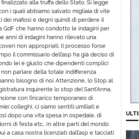
inalizzato alla truffa dello Stato. Si legge
 con i quali abbiamo salvato migliaia di vite
ti dei mafiosi e degni quindi di perdere il
lla GdF che hanno condotto le indagini per
ue anni di indagini hanno rilevato una
coveri non appropriati. Il processo forse
empo il commissario dell’asp ha già deciso di
condo lei è giusto che dipendenti complici
 non parlare della totale indifferenza
hanno bisogno di noi. Attenzione, lo Stop al
istratura inquirente lo stop del Sant’Anna,
nsione con l’incarico temporaneo di
iei colleghi, ci siamo sentiti umiliati e
ULTI
osi dopo una vita spesa in ospedale, di
iorni di festa etc.. In altre parti del mondo
 a casa nostra licenziati dall’asp e tacciati