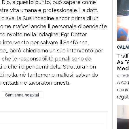
lo Dio, a questo punto, può sapere come
tra vita umana e professionale. La dott.
clava, la Sua indagine ancor prima di un
come mafiosi anche il personale dipendente
oinvolto nella indagine. Egr. Dottor
 intervento per salvare il Sant’Anna,
CALA
be,, però chiediamo un suo intervento per
Traf
 che le responsabilità penali sono da
A2 “
i e che i dipendenti della Struttura non
Medi
Alti
di nulla, né tantomeno mafiosi, salvando
di
red
D’Aq
A caus
 cittadini e lavoratori onesti.
coinvo
Sant'anna hospital
regist
direz
Medit
svinco
Mango