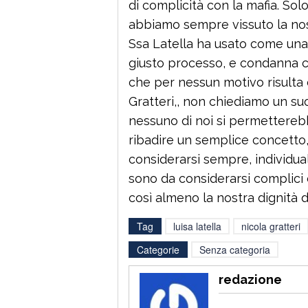
di complicità con la mafia. So
abbiamo sempre vissuto la nos
Ssa Latella ha usato come una 
giusto processo, e condanna 
che per nessun motivo risulta c
Gratteri,, non chiediamo un suo
nessuno di noi si permettereb
ribadire un semplice concetto,
considerarsi sempre, individual
sono da considerarsi complici 
così almeno la nostra dignità di
Tag
luisa latella
nicola gratteri
Categorie
Senza categoria
redazione