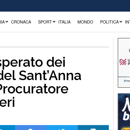
IA
CRONACA
SPORT
ITALIA
MONDO
POLITICA
IN
sperato dei
del Sant’Anna
Procuratore
eri