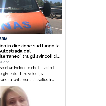
BRIA
fico in direzione sud lungo la
Autostrada del
terraneo” tra gli svincoli di
lia Grimaldi e San Mango
azione
uino
a di un incidente che ha visto il
lgimento di tre veicoli, si
rano rallentamenti al traffico in
ione sud lungo la A2 “Autostrada del
erraneo”, nel tratto compreso tra gli
li di Altilia Grimaldi (CS) e San
 D’Aquino (CZ). Sul posto è