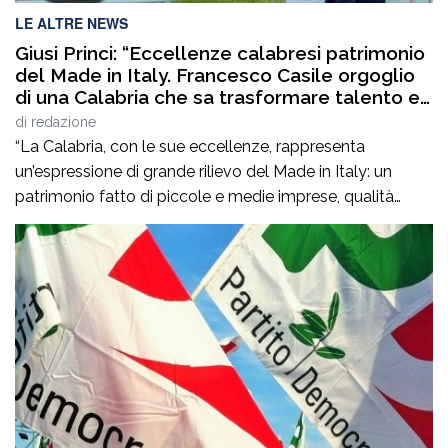
LE ALTRE NEWS
Giusi Princi: “Eccellenze calabresi patrimonio
del Made in Italy. Francesco Casile orgoglio
di una Calabria che sa trasformare talento e
competenze in valore”
di
redazione
“La Calabria, con le sue eccellenze, rappresenta
un’espressione di grande rilievo del Made in Italy: un
patrimonio fatto di piccole e medie imprese, qualità
artigiane, saperi produttivi, creatività e competenze
capaci di tradurre l’identità dei territori in valore
riconosciuto in Italia e all’estero”. Lo afferma
l’europarlamentare Giusi Princi, intervenuta all’incontro di
presentazione del libro “Realtà […]