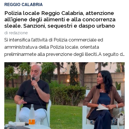
REGGIO CALABRIA
Polizia locale Reggio Calabria, attenzione
all’igiene degli alimenti e alla concorrenza
sleale. Sanzioni, sequestri e daspo urbano
di
redazione
Si intensifica l’attività di Polizia commerciale ed
amministratuva della Polizia locale, orientata
preliminarmete alla prevenzione degli illeciti..A seguito di
mirati servizi svolti negli ultimi giorni, anche su
segnalazione di alcune associazioni di categoria, la
Polizia Locale ha attenzionato le aree commerciali
cittadine al fine di prevenire e reprimere la vendita
abusiva o irregolare su area […]