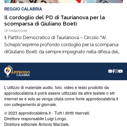
REGGIO CALABRIA
Il cordoglio del PD di Taurianova per la
scomparsa di Giuliano Boeti
di
redazione
Il Partito Democratico di Taurianova – Circolo “W.
Schepis”esprime profondo cordoglio per la scomparsa
diGiuliano Boeti, da sempre impegnato nella difesa dei
valori democratici e antifascisti. Fondatore della sezione
ANPI di Taurianova e suo primo presidente,ha contribuito
con passione e coerenza alla vita civile e culturale della
nostra comunità, dedicando particolare attenzione alla
memoria storica […]
L'utilizzo di materiale audio, foto, video e testo prodotto da
approdocalabria.it potrà essere utilizzato da altre testate o siti
internet se e solo se venga citata come fonte approdocalabria.it
con collegamento al giornale.
© 2023 approdocalabria.it - Tutti i diritti riservati.
Direttore responsabile Luigi Longo.
Direttore editoriale Antonio Marziale.