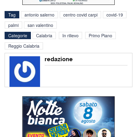
Tag
antonio salerno
centro covid carpi
covid-19
palmi
san valentino
Categorie
Calabria
In rilievo
Primo Piano
Reggio Calabria
redazione