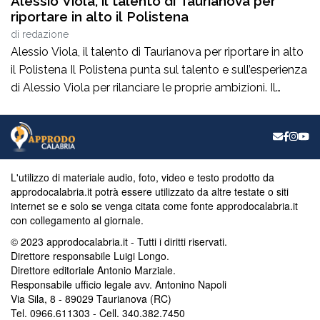
Alessio Viola, il talento di Taurianova per
riportare in alto il Polistena
di
redazione
Alessio Viola, il talento di Taurianova per riportare in alto
il Polistena Il Polistena punta sul talento e sull’esperienza
di Alessio Viola per rilanciare le proprie ambizioni. Il
giocatore, protagonista di un percorso importante tra
Serie B e Serie C, arriva con l’obiettivo di mettere qualità
e determinazione al servizio dello Sporting Club
Polistena.Insieme al […]
L'utilizzo di materiale audio, foto, video e testo prodotto da
approdocalabria.it potrà essere utilizzato da altre testate o siti
internet se e solo se venga citata come fonte approdocalabria.it
con collegamento al giornale.
© 2023 approdocalabria.it - Tutti i diritti riservati.
Direttore responsabile Luigi Longo.
Direttore editoriale Antonio Marziale.
Responsabile ufficio legale avv. Antonino Napoli
Via Sila, 8 - 89029 Taurianova (RC)
Tel. 0966.611303 - Cell. 340.382.7450