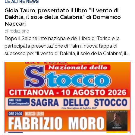
LE ALTRE NEWS
Gioia Tauro, presentato il libro “Il vento di
Dakhla, il sole della Calabria” di Domenico
Naccari
di
redazione
Dopo il Salone Internazionale del Libro di Torino e la
partecipata presentazione di Palmi, nuova tappa di
successo per “Il vento di Dakhla, il sole della Calabria”, il
libro dell’avv. Domenico Naccari, Console Onorario del
Regno del Marocco in Calabria, presentato a Gioia Tauro
nell’ambito del Festival della Letteratura “Tauro Book
2026”. La serata, svoltasi […]