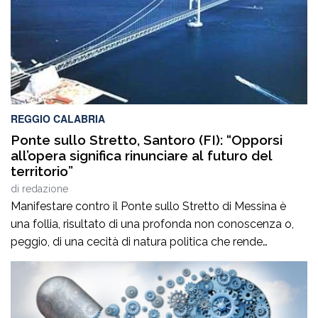
REGGIO CALABRIA
Ponte sullo Stretto, Santoro (FI): “Opporsi
all’opera significa rinunciare al futuro del
territorio”
di
redazione
Manifestare contro il Ponte sullo Stretto di Messina è
una follia, risultato di una profonda non conoscenza o,
peggio, di una cecità di natura politica che rende
incapaci di comprendere il valore dell’Opera per il nostro
territorio e per la nostra Città in termini di crescita
occupazionale e rilancio dell’economia. Non è vuota
propaganda. A […]