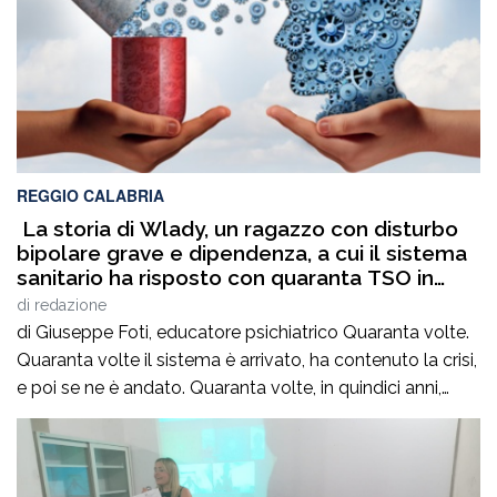
REGGIO CALABRIA
La storia di Wlady, un ragazzo con disturbo
bipolare grave e dipendenza, a cui il sistema
sanitario ha risposto con quaranta TSO in
quindici anni
di
redazione
di Giuseppe Foti, educatore psichiatrico Quaranta volte.
Quaranta volte il sistema è arrivato, ha contenuto la crisi,
e poi se ne è andato. Quaranta volte, in quindici anni,
senza mai costruire un percorso. Senza mai chiedersi
perché.Sua madre si chiama Sara. Suo figlio si chiama
Wlady.Wlady ha un disturbo bipolare grave e una