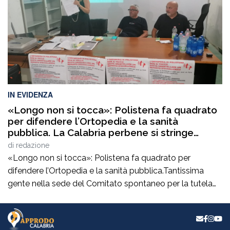
dipendenza che […]
IN EVIDENZA
«Longo non si tocca»: Polistena fa quadrato
per difendere l’Ortopedia e la sanità
pubblica. La Calabria perbene si stringe
intorno al comitato spontaneo per la tutela
di
redazione
della salute
«Longo non si tocca»: Polistena fa quadrato per
difendere l’Ortopedia e la sanità pubblica.Tantissima
gente nella sede del Comitato spontaneo per la tutela
della salute e per la difesa della sanità pubblica,
dell’Ortopedia di Polistena e, soprattutto, del direttore di
Approdo Luigi Longo, dopo l’avviso di garanzia da parte