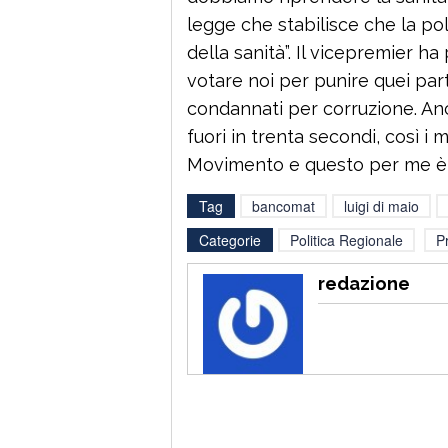
legge che stabilisce che la po
della sanità”. Il vicepremier h
votare noi per punire quei parti
condannati per corruzione. Anch
fuori in trenta secondi, così i 
Movimento e questo per me è u
Tag
bancomat
luigi di maio
Categorie
Politica Regionale
P
redazione