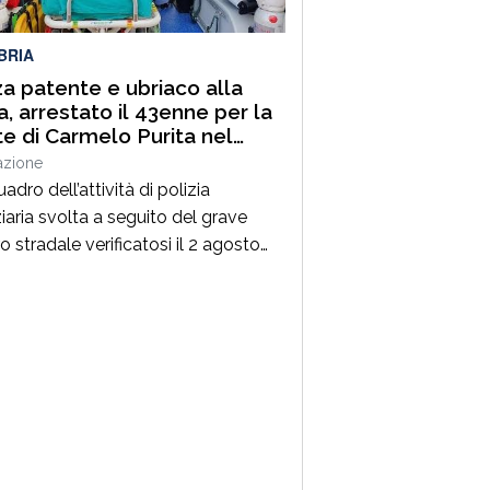
rtunità di conoscere più da […]
BRIA
a patente e ubriaco alla
a, arrestato il 43enne per la
e di Carmelo Purita nel
onese
azione
adro dell’attività di polizia
iaria svolta a seguito del grave
ro stradale verificatosi il 2 agosto
mune di Zungri, i Carabinieri della
e Stazione hanno tratto in arresto,
 quasi flagranza di reato, un 43enne
zionalità rumena, residente a Zungri.
 è ritenuto, allo stato degli
tamenti, responsabile del reato di
io […]