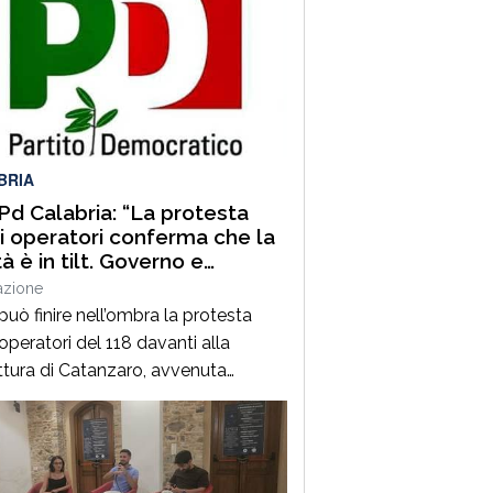
BRIA
 Pd Calabria: “La protesta
i operatori conferma che la
à è in tilt. Governo e
one affrontino subito le
azione
cità”
può finire nell’ombra la protesta
operatori del 118 davanti alla
ttura di Catanzaro, avvenuta
io in concomitanza con
rovazione, da parte del Consiglio dei
tri, del nuovo Programma operativo
sanità calabrese per il triennio