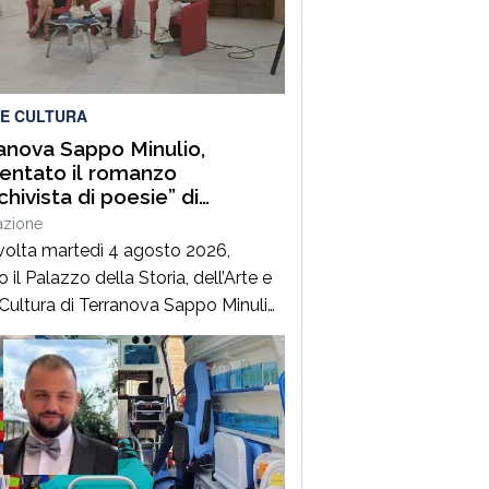
2028. È l’ennesima denuncia del
nale della sanità, che attesta una
 gravissima del settore, purtroppo
 dai […]
 E CULTURA
anova Sappo Minulio,
entato il romanzo
chivista di poesie” di
elo Maria Gazzana
azione
svolta martedì 4 agosto 2026,
 il Palazzo della Storia, dell’Arte e
 Cultura di Terranova Sappo Minulio,
sentazione ufficiale de “L’Archivista
esie”, secondo romanzo del giovane
tore Carmelo Maria Gazzana.La
a ha rappresentato un importante
to d’incontro tra letteratura, arte
itorio, offrendo al pubblico