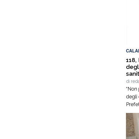
CALA
118,
degl
sanit
Regi
di
red
criti
“Non 
degli 
Prefe
propr
l’app
minis
della 