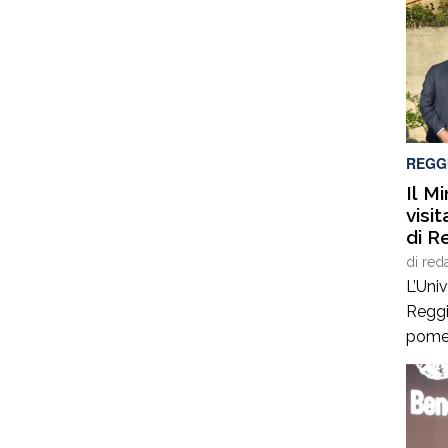
REGG
Il M
visi
di R
di
red
L’Univ
Reggi
pomeri
della 
alla 
Franc
Minis