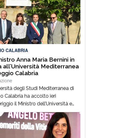
IO CALABRIA
inistro Anna Maria Bernini in
ta all’Università Mediterranea
eggio Calabria
azione
ersità degli Studi Mediterranea di
o Calabria ha accolto ieri
ggio il Ministro dell’Università e
Ricerca, Prof.ssa Anna Maria Bernini,
presenza del Sindaco della Città On.
esco Cannizzaro. Al suo arrivo, il
tro ha inaugurato un nuovo spazio