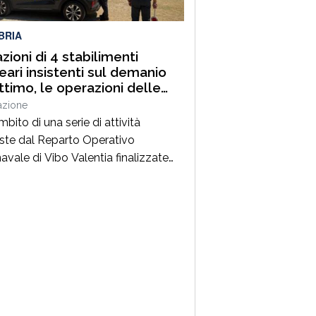
BRIA
azioni di 4 stabilimenti
eari insistenti sul demanio
ttimo, le operazioni delle
me Gialle in Calabria
azione
mbito di una serie di attività
ste dal Reparto Operativo
avale di Vibo Valentia finalizzate
tutela del demanio marittimo, degli
ssi dell’erario, della salute pubblica
lecito esercizio delle attività
miche nelle località a più alta
one e densità turistica, i militari
 Sezione Operativa Navale della
ia di Finanza di Crotone, con […]