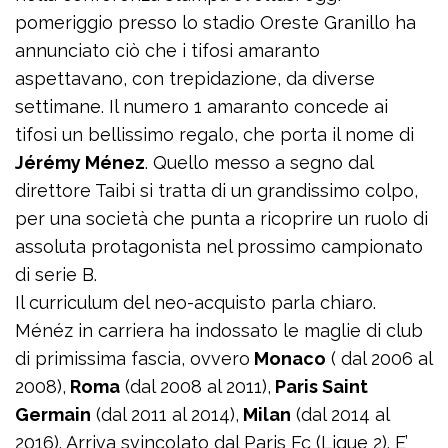
pomeriggio presso lo stadio Oreste Granillo ha
annunciato ciò che i tifosi amaranto
aspettavano, con trepidazione, da diverse
settimane. Il numero 1 amaranto concede ai
tifosi un bellissimo regalo, che porta il nome di
Jérémy Ménez
. Quello messo a segno dal
direttore Taibi si tratta di un grandissimo colpo,
per una società che punta a ricoprire un ruolo di
assoluta protagonista nel prossimo campionato
di serie B.
Il curriculum del neo-acquisto parla chiaro.
Ménéz in carriera ha indossato le maglie di club
di primissima fascia, ovvero
Monaco
( dal 2006 al
2008),
Roma
(dal 2008 al 2011),
Paris Saint
Germain
(dal 2011 al 2014),
Milan
(dal 2014 al
2016). Arriva svincolato dal Paris Fc (Ligue 2). E’