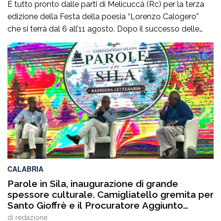
È tutto pronto dalle parti di Melicuccà (Rc) per la terza
edizione della Festa della poesia “Lorenzo Calogero”
che si terrà dal 6 all’11 agosto. Dopo il successo delle
prime due edizioni, nel 2024 e nel 2025, che hanno
portato nell’entroterra calabrese autorevoli protagonisti
della cultura italiana e internazionale, anche per
quest’annoLYRIKS – Laboratorio Interdisciplinare […]
CALABRIA
Parole in Sila, inaugurazione di grande
spessore culturale. Camigliatello gremita per
Santo Gioffrè e il Procuratore Aggiunto
Stefano Musolino
di
redazione