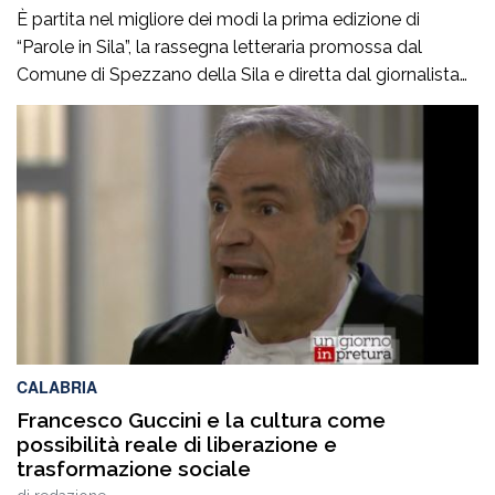
È partita nel migliore dei modi la prima edizione di
“Parole in Sila”, la rassegna letteraria promossa dal
Comune di Spezzano della Sila e diretta dal giornalista
Pasquale Motta, che fino al 19 agosto porterà a
Camigliatello Silano alcuni tra i più autorevoli
protagonisti del panorama culturale e istituzionale
italiano. Nella splendida cornice di Piazza […]
CALABRIA
Francesco Guccini e la cultura come
possibilità reale di liberazione e
trasformazione sociale