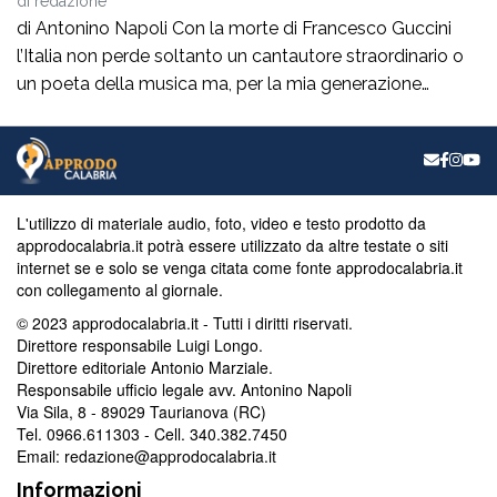
di
redazione
di Antonino Napoli Con la morte di Francesco Guccini
l’Italia non perde soltanto un cantautore straordinario o
un poeta della musica ma, per la mia generazione
cresciuta nella sinistra degli anni Ottanta e Novanta, se
ne va un autentico riferimento culturale, uno di quei
maestri che hanno insegnato a pensare prima ancora
che a cantare. […]
L'utilizzo di materiale audio, foto, video e testo prodotto da
approdocalabria.it potrà essere utilizzato da altre testate o siti
internet se e solo se venga citata come fonte approdocalabria.it
con collegamento al giornale.
© 2023 approdocalabria.it - Tutti i diritti riservati.
Direttore responsabile Luigi Longo.
Direttore editoriale Antonio Marziale.
Responsabile ufficio legale avv. Antonino Napoli
Via Sila, 8 - 89029 Taurianova (RC)
Tel. 0966.611303 - Cell. 340.382.7450
Email: redazione@approdocalabria.it
Informazioni