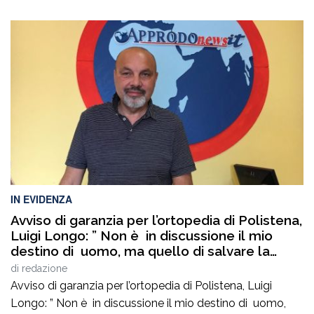
IN EVIDENZA
Avviso di garanzia per l’ortopedia di Polistena,
Luigi Longo: ” Non è in discussione il mio
destino di uomo, ma quello di salvare la
sanità pubblica ed il rispetto delle regole
di
redazione
democratiche. Non mancate oggi ore 19,00
Avviso di garanzia per l’ortopedia di Polistena, Luigi
via Francesco Ieraci c’è in gioco il diritto di
Longo: ” Non è in discussione il mio destino di uomo,
ognuno di noi ad essere curati gratuitamente