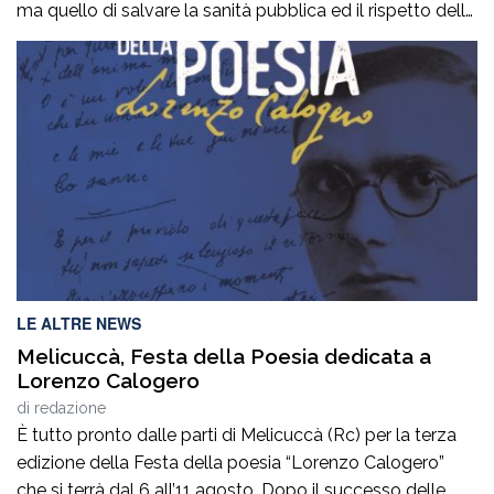
ma quello di salvare la sanità pubblica ed il rispetto delle
senza pagare nelle cliniche private”
regole democratiche. Non mancate oggi ore 19,00 via
Francesco Ieraci c’è in gioco il diritto di ognuno di noi ad
essere curati gratuitamente senza pagare […]
LE ALTRE NEWS
Melicuccà, Festa della Poesia dedicata a
Lorenzo Calogero
di
redazione
È tutto pronto dalle parti di Melicuccà (Rc) per la terza
edizione della Festa della poesia “Lorenzo Calogero”
che si terrà dal 6 all’11 agosto. Dopo il successo delle