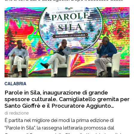
prime due edizioni, nel 2024 e nel 2025, che hanno
portato nell’entroterra calabrese autorevoli protagonisti
della cultura italiana e internazionale, anche per
quest’annoLYRIKS – Laboratorio Interdisciplinare […]
CALABRIA
Parole in Sila, inaugurazione di grande
spessore culturale. Camigliatello gremita per
Santo Gioffrè e il Procuratore Aggiunto
Stefano Musolino
di
redazione
È partita nel migliore dei modi la prima edizione di
“Parole in Sila”, la rassegna letteraria promossa dal