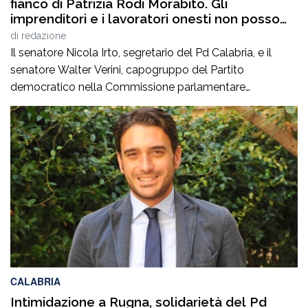
fianco di Patrizia Rodi Morabito. Gli
imprenditori e i lavoratori onesti non posso
essere lasciati da soli”
di
redazione
Il senatore Nicola Irto, segretario del Pd Calabria, e il
senatore Walter Verini, capogruppo del Partito
democratico nella Commissione parlamentare
Antimafia, hanno fatto visita a Patrizia Rodi Morabito,
imprenditrice agricola di Rosarno (Rc) la cui azienda è
stata più volte colpita da incendi, furti e danneggiamenti.
L’ultimo grave episodio si è verificato nei giorni scorsi […]
CALABRIA
Intimidazione a Rugna, solidarietà del Pd