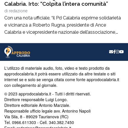
Calabria. Irto: “Colpita l’intera comunità”
di
redazione
Con una nota ufficiale, “il Pd Calabria esprime solidarietà
e vicinanza a Roberto Rugna, presidente di Ance
Calabria e vicepresidente nazionale dell’associazione,
per il grave episodio che ha colpito il cantiere della sua
azienda a Schiavonea (Cs), dove sono stati
pesantemente danneggiati alcuni mezzi meccanici”. Il
segretario regionale del partito, il senatore Nicola Irto,
condanna […]
L'utilizzo di materiale audio, foto, video e testo prodotto da
approdocalabria.it potrà essere utilizzato da altre testate o siti
internet se e solo se venga citata come fonte approdocalabria.it
con collegamento al giornale.
© 2023 approdocalabria.it - Tutti i diritti riservati.
Direttore responsabile Luigi Longo.
Direttore editoriale Antonio Marziale.
Responsabile ufficio legale avv. Antonino Napoli
Via Sila, 8 - 89029 Taurianova (RC)
Tel. 0966.611303 - Cell. 340.382.7450
Email: redazione@approdocalabria.it