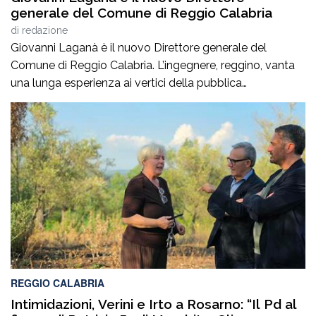
generale del Comune di Reggio Calabria
di
redazione
Giovanni Laganà è il nuovo Direttore generale del
Comune di Reggio Calabria. L’ingegnere, reggino, vanta
una lunga esperienza ai vertici della pubblica
amministrazione e della gestione delle infrastrutture in
Calabria ed in Sicilia. È stato Vice Direttore regionale
Anas Sicilia, Capo Compartimento Anas Calabria,
Direttore generale della Regione Calabria e Direttore
generale della ItalConsult Spa, […]
REGGIO CALABRIA
Intimidazioni, Verini e Irto a Rosarno: “Il Pd al