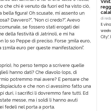
Vini
o che chi è venuto da fuori ed ha visto ciò,
regg
cala
 bella figura! Oh scusate, mi assento un
stra
di
red
“Cosa? Davvero?”, “Non ci credo?”. Avevo
ecce
Il vi
 comunale, se fossero stati erogati dei
weeke
 della festività di Jatrinoli, e mi ha
City“
n lo so Peppe di preciso. Forse 3mila euro,
anima
a 11mila euro per queste manifestazioni”.
dell’
del t
incro
roprio), ho perso tempo a scrivere quelle
valor
 glieli hanno dati? Che diavolo (ops, di
che ra
parmio potremmo mai avere? E pensare che
comun
dispiaciuto e che non ci avessimo fatto una
manif
i duri, i sacrifici li dovremmo fare tutti. Ed
state messe, ma i soldi li hanno avuti
i fedeli nel porta a porta.