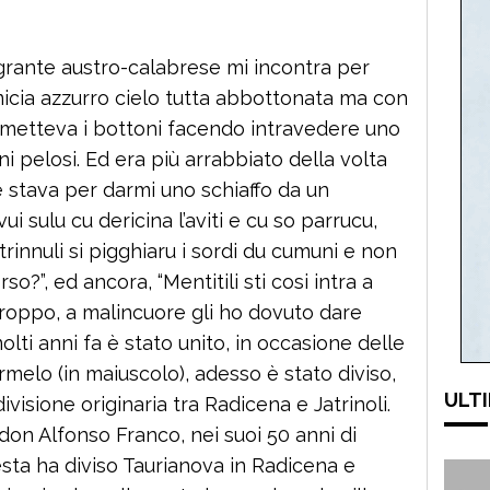
grante austro-calabrese mi incontra per
icia azzurro cielo tutta abbottonata ma con
ometteva i bottoni facendo intravedere uno
i pelosi. Ed era più arrabbiato della volta
e stava per darmi uno schiaffo da un
ui sulu cu dericina l’aviti e cu so parrucu,
trinnuli si pigghiaru i sordi du cumuni e non
so?”, ed ancora, “Mentitili sti cosi intra a
troppo, a malincuore gli ho dovuto dare
molti anni fa è stato unito, in occasione delle
melo (in maiuscolo), adesso è stato diviso,
ULTI
visione originaria tra Radicena e Jatrinoli.
 don Alfonso Franco, nei suoi 50 anni di
esta ha diviso Taurianova in Radicena e