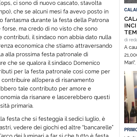
ops, ci sono di nuovo cascato, stavolta
CALA
po), che se alcuni mesi fa avevo posto in
CAL
io fantasma durante la festa della Patrona
INC
che forse, ma credo di no visto che sono
TEM
 contributi, il sindaco non abbia dato nulla
LA 
di
red
“DEI
carenza economica che stiamo attraversando
A caus
LAM
a alla prossima festa patronale di
21,00
ure che se qualora il sindaco Domenico
Mari”
carre
buti per la festa patronale così come per
Marcel
er contribuire all’opera di risanamento
sono 
ebbero tale contributo per amore e
coinv
economia da risanare e lascerebbero questi
veico
sità primaria.
di cin
 festa che si festeggia il sedici luglio, è
iastri, vedere dei giochi ed altre “bancarelle”
PRIM
arco dei luminari a far sì che tutto è festa,