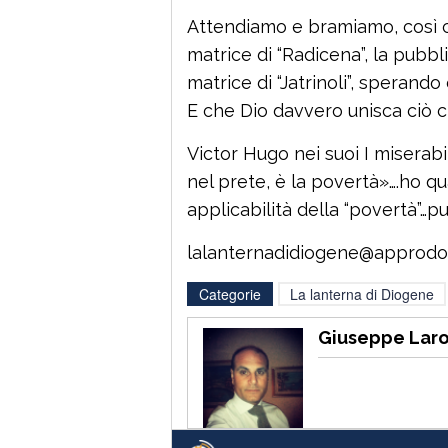
Attendiamo e bramiamo, così c
matrice di “Radicena”, la pubbl
matrice di “Jatrinoli”, sperando
E che Dio davvero unisca ciò c
Victor Hugo nei suoi I miserabi
nel prete, è la povertà»….ho qu
applicabilità della “povertà”…p
lalanternadidiogene@approdo
Categorie
La lanterna di Diogene
Giuseppe Lar