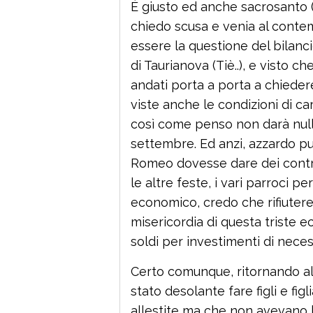
È giusto ed anche sacrosanto (
chiedo scusa e venia al contem
essere la questione del bilanc
di Taurianova (Tiè..), e visto 
andati porta a porta a chiedere
viste anche le condizioni di 
così come penso non darà null
settembre. Ed anzi, azzardo p
Romeo dovesse dare dei contri
le altre feste, i vari parroci p
economico, credo che rifiuter
misericordia di questa triste 
soldi per investimenti di neces
Certo comunque, ritornando alla
stato desolante fare figli e figl
allestite ma che non avevano l’