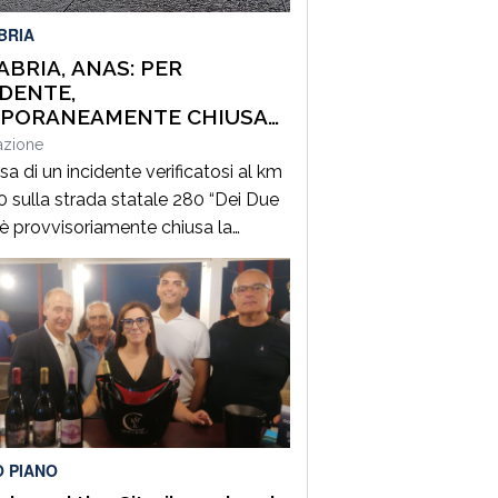
BRIA
ABRIA, ANAS: PER
IDENTE,
PORANEAMENTE CHIUSA
CARREGGIATA SULLA SS280
azione
 DUE MARI”, IN DIREZIONE
a di un incidente verificatosi al km
EZIA TERME
0 sulla strada statale 280 “Dei Due
, è provvisoriamente chiusa la
ggiata in direzione Lamezia Terme a
linara (CZ). Il sinistro, le cui cause
in corso di accertamento, ha
olto un mezzo pesante e un
lo leggero provocando il ferimento
que persone. Il traffico […]
O PIANO