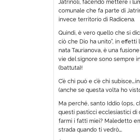
Jatrinoli, facendo mettere i lu
comunale che fa parte di Jatri
invece territorio di Radicena.
Quindi, è vero quello che si di
ciò che Dio ha unito”, in effetti
nata Taurianova, è una fusione la
vie del signore sono sempre infi
(battuta)!
C’è chi può e c’è chi subisce….
(anche se questa volta ho visto
Ma perché, santo Iddio (ops, 
questi pasticci ecclesiastici d
farmi i fatti miei? Maledetto e
strada quando ti vedrò….