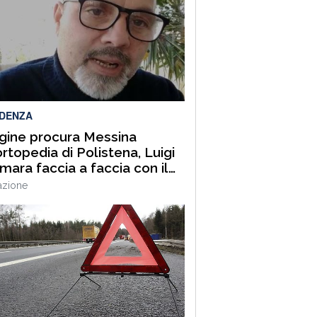
IDENZA
gine procura Messina
’ortopedia di Polistena, Luigi
ara faccia a faccia con il
ro direttore Luigi Longo.
azione
EOINTERVISTA