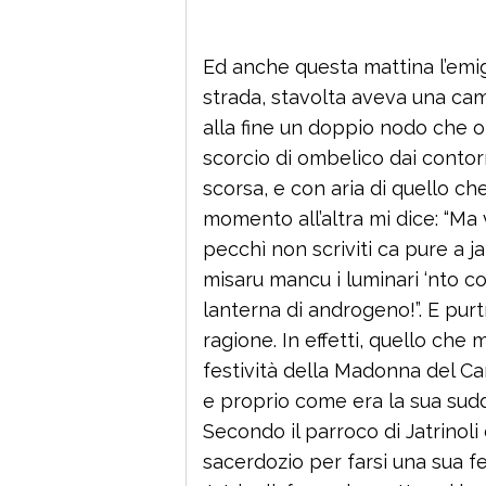
Ed anche questa mattina l’emi
strada, stavolta aveva una cam
alla fine un doppio nodo che 
scorcio di ombelico dai contorn
scorsa, e con aria di quello ch
momento all’altra mi dice: “Ma v
pecchì non scriviti ca pure a ja
misaru mancu i luminari ‘nto cor
lanterna di androgeno!”. E pur
ragione. In effetti, quello che 
festività della Madonna del Car
e proprio come era la sua suddi
Secondo il parroco di Jatrinoli
sacerdozio per farsi una sua f