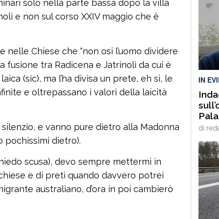
minari solo nella parte bassa dopo la villa
noli e non sul corso XXIV maggio che è
ce nelle Chiese che “non osi l’uomo dividere
 la fusione tra Radicena e Jatrinoli da cui è
ica (sic), ma l’ha divisa un prete, eh sì, le
IN EV
nite e oltrepassano i valori della laicità
Inda
sull
Palam
nost
in silenzio, e vanno pure dietro alla Madonna
di
red
VID
 pochissimi dietro).
chiedo scusa), devo sempre mettermi in
i chiese e di preti quando davvero potrei
migrante australiano, d’ora in poi cambierò