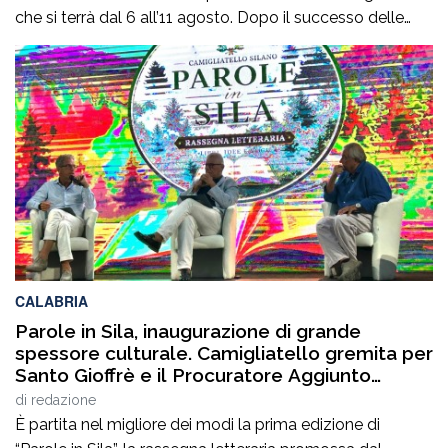
che si terrà dal 6 all’11 agosto. Dopo il successo delle
prime due edizioni, nel 2024 e nel 2025, che hanno
portato nell’entroterra calabrese autorevoli protagonisti
della cultura italiana e internazionale, anche per
quest’annoLYRIKS – Laboratorio Interdisciplinare […]
CALABRIA
Parole in Sila, inaugurazione di grande
spessore culturale. Camigliatello gremita per
Santo Gioffrè e il Procuratore Aggiunto
Stefano Musolino
di
redazione
È partita nel migliore dei modi la prima edizione di