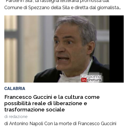
“Parole in Sila”, la rassegna letteraria promossa dal
Comune di Spezzano della Sila e diretta dal giornalista
Pasquale Motta, che fino al 19 agosto porterà a
Camigliatello Silano alcuni tra i più autorevoli
protagonisti del panorama culturale e istituzionale
italiano. Nella splendida cornice di Piazza […]
CALABRIA
Francesco Guccini e la cultura come
possibilità reale di liberazione e
trasformazione sociale
di
redazione
di Antonino Napoli Con la morte di Francesco Guccini