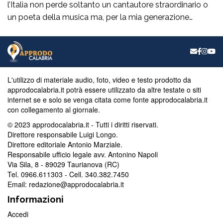
l’Italia non perde soltanto un cantautore straordinario o
un poeta della musica ma, per la mia generazione
cresciuta nella sinistra degli anni Ottanta e Novanta, se
ne va un autentico riferimento culturale, uno di quei
maestri che hanno insegnato a pensare prima ancora
che a cantare. […]
L'utilizzo di materiale audio, foto, video e testo prodotto da
approdocalabria.it potrà essere utilizzato da altre testate o siti
internet se e solo se venga citata come fonte approdocalabria.it
con collegamento al giornale.
© 2023 approdocalabria.it - Tutti i diritti riservati.
Direttore responsabile Luigi Longo.
Direttore editoriale Antonio Marziale.
Responsabile ufficio legale avv. Antonino Napoli
Via Sila, 8 - 89029 Taurianova (RC)
Tel. 0966.611303 - Cell. 340.382.7450
Email: redazione@approdocalabria.it
Informazioni
Accedi