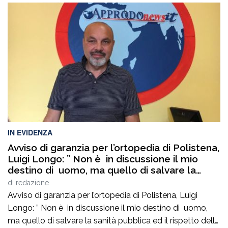
soltanto di diagnosi, interventi e terapie. È fatta
soprattutto di persone. Di sguardi che rassicurano, di
parole che infondono coraggio, di mani che sanno […]
IN EVIDENZA
Avviso di garanzia per l’ortopedia di Polistena,
Luigi Longo: ” Non è in discussione il mio
destino di uomo, ma quello di salvare la
sanità pubblica ed il rispetto delle regole
di
redazione
democratiche. Non mancate oggi ore 19,00
Avviso di garanzia per l’ortopedia di Polistena, Luigi
via Francesco Ieraci c’è in gioco il diritto di
Longo: ” Non è in discussione il mio destino di uomo,
ognuno di noi ad essere curati gratuitamente
ma quello di salvare la sanità pubblica ed il rispetto delle
senza pagare nelle cliniche private”