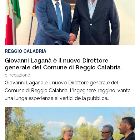
REGGIO CALABRIA
Giovanni Laganà è il nuovo Direttore
generale del Comune di Reggio Calabria
di
redazione
Giovanni Laganà è il nuovo Direttore generale del
Comune di Reggio Calabria. L’ingegnere, reggino, vanta
una lunga esperienza ai vertici della pubblica
amministrazione e della gestione delle infrastrutture in
Calabria ed in Sicilia. È stato Vice Direttore regionale
Anas Sicilia, Capo Compartimento Anas Calabria,
Direttore generale della Regione Calabria e Direttore
generale della ItalConsult Spa, […]