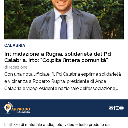
CALABRIA
Intimidazione a Rugna, solidarietà del Pd
Calabria. Irto: “Colpita l’intera comunità”
di
redazione
Con una nota ufficiale, “il Pd Calabria esprime solidarietà
e vicinanza a Roberto Rugna, presidente di Ance
Calabria e vicepresidente nazionale dell’associazione,
per il grave episodio che ha colpito il cantiere della sua
azienda a Schiavonea (Cs), dove sono stati
pesantemente danneggiati alcuni mezzi meccanici”. Il
segretario regionale del partito, il senatore Nicola Irto,
condanna […]
L'utilizzo di materiale audio, foto, video e testo prodotto da