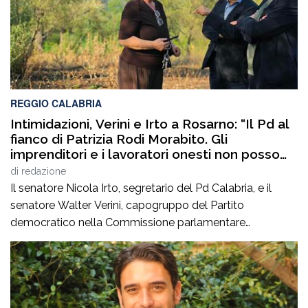
REGGIO CALABRIA
Intimidazioni, Verini e Irto a Rosarno: “Il Pd al
fianco di Patrizia Rodi Morabito. Gli
imprenditori e i lavoratori onesti non posso
essere lasciati da soli”
di
redazione
Il senatore Nicola Irto, segretario del Pd Calabria, e il
senatore Walter Verini, capogruppo del Partito
democratico nella Commissione parlamentare
Antimafia, hanno fatto visita a Patrizia Rodi Morabito,
imprenditrice agricola di Rosarno (Rc) la cui azienda è
stata più volte colpita da incendi, furti e danneggiamenti.
L’ultimo grave episodio si è verificato nei giorni scorsi […]