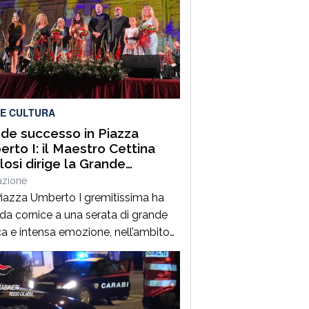
 E CULTURA
de successo in Piazza
rto I: il Maestro Cettina
losi dirige la Grande
estra Sinfonica “Tosti” e il
azione
 Lirico “Salecchi” Città di
iazza Umberto I gremitissima ha
ti
 da cornice a una serata di grande
a e intensa emozione, nell’ambito
vento “Grandi Concerti”, che ha visto
gonista il Maestro Cettina Nicolosi,
odio della Grande Orchestra
ica “Tosti” e del Coro Lirico