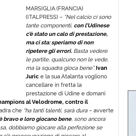
MARSIGLIA (FRANCIA)
(ITALPRESS) –
“Nel calcio ci sono
tante componenti,
con l’Udinese
c’è stato un calo di prestazione,
ma ci sta: speriamo di non
ripetere gli errori.
Basta vedere
le partite, qualcuno non le vede,
ma la squadra gioca bene”.
Ivan
Juric
e la sua Atalanta vogliono
cancellare in fretta la
prestazione di Udine e domani
hampions al Velodrome, contro il
uadra che
“ha tanti talenti, sarà dura
– avverte
è bravo e loro giocano bene
, sono ancora
casa, dobbiamo giocare alla perfezione se
n c’è preoccupazione di giocare al