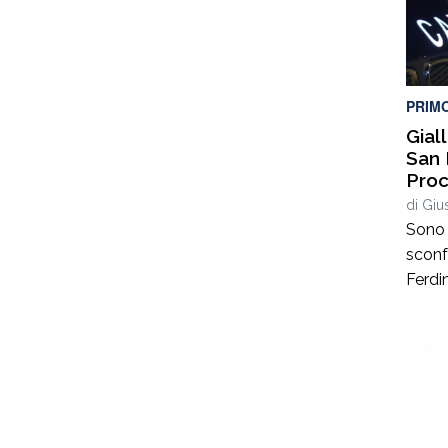
“Salec
pubbl
music
PRIM
Gial
San 
Proc
di
Giu
Sono 
sconf
Ferdi
lasci
quand
neona
le ind
Non s
sul d