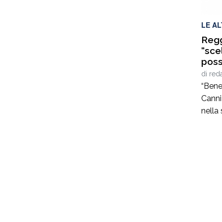
LE A
Regg
“sce
possi
di
red
“Bene
Canni
nella
nuovo
Reggi
manag
matur
ruoli 
versa
ammin