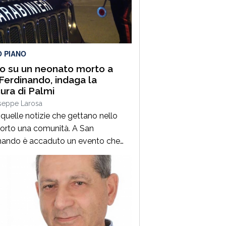
chi” Città di Chieti.Davanti a un
ico numeroso e partecipe, la
a ha conquistato […]
O PIANO
lo su un neonato morto a
Ferdinando, indaga la
ura di Palmi
seppe Larosa
quelle notizie che gettano nello
orto una comunità. A San
nando è accaduto un evento che
a senza parole chiunque specie
o c’è il corpo senza vita di un
to,. La Procura di Palmi ha attivato
agini per fare luce sull’accaduto.
i hanno al momento, notizie certe
ecesso, si stanno battendo […]