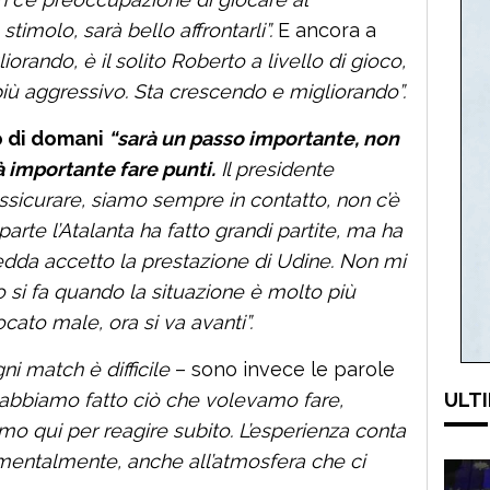
imolo, sarà bello affrontarli”.
E ancora a
iorando, è il solito Roberto a livello di gioco,
 più aggressivo. Sta crescendo e migliorando”.
 di domani
“sarà un passo importante, non
à importante fare punti.
Il presidente
ssicurare, siamo sempre in contatto, non c’è
parte l’Atalanta ha fatto grandi partite, ma ha
dda accetto la prestazione di Udine. Non mi
lo si fa quando la situazione è molto più
cato male, ora si va avanti”.
gni match è difficile
– sono invece le parole
abbiamo fatto ciò che volevamo fare,
ULTI
mo qui per reagire subito. L’esperienza conta
mentalmente, anche all’atmosfera che ci