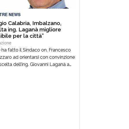
LTRE NEWS
io Calabria, Imbalzano,
lta ing. Laganà migliore
bile per la città”
azione
 ha fatto il Sindaco on. Francesco
zzaro ad orientarsi con convinzione
 scelta dell’ing. Giovanni Laganà a
 direttore generale del Comune di
o in questa fase storica. Un
er di altissimo profilo che avendo
ato con successo esperienze in
di alta responsabilità sia sul
nte tecnico che in quello
istrativo -contabile costituisce […]