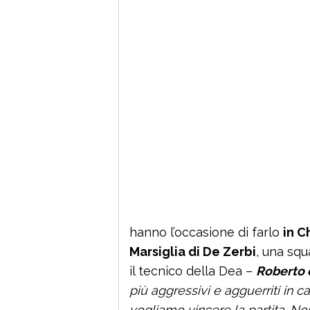
hanno l’occasione di farlo
in C
Marsiglia di De Zerbi
, una sq
il tecnico della Dea –
Roberto 
più aggressivi e agguerriti in 
vogliamo vincere la partita. No