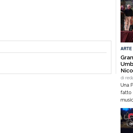
ARTE
Gran
Umbe
Nico
Orch
di
red
Coro
Una P
Chie
fatto
music
dell’e
prota
sul p
Sinfon