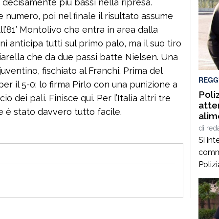
i decisamente più bassi nella ripresa.
numero, poi nel finale il risultato assume
ll’81’ Montolivo che entra in area dalla
 anticipa tutti sul primo palo, ma il suo tiro
liarella che da due passi batte Nielsen. Una
juventino, fischiato al Franchi. Prima del
REGG
er il 5-0: lo firma Pirlo con una punizione a
Poli
o dei pali. Finisce qui. Per l’Italia altri tre
atte
e è stato davvero tutto facile.
alim
slea
di
red
dasp
Si int
comme
Poliz
alla p
mirati
anche
associ