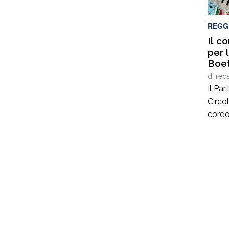
inter
del li
REGG
Il c
per 
Boet
di
red
Il Pa
Circo
cordo
Boeti
dei va
Fonda
Tauri
contr
vita c
comun
atten