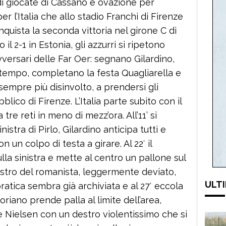
di giocate di Cassano e ovazione per
er l’Italia che allo stadio Franchi di Firenze
nquista la seconda vittoria nel girone C di
il 2-1 in Estonia, gli azzurri si ripetono
versari delle Far Oer: segnano Gilardino,
tempo, completano la festa Quagliarella e
 sempre più disinvolto, a prendersi gli
blico di Firenze. L’Italia parte subito con il
tre reti in meno di mezz’ora. All’11’ si
nistra di Pirlo, Gilardino anticipa tutti e
n un colpo di testa a girare. Al 22′ il
la sinistra e mette al centro un pallone sul
destro del romanista, leggermente deviato,
ULTI
atica sembra già archiviata e al 27′ eccola
doriano prende palla al limite dell’area,
tte Nielsen con un destro violentissimo che si