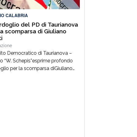
venuta all’incontro di presentazione
bro “Realtà […]
IO CALABRIA
ordoglio del PD di Taurianova
la scomparsa di Giuliano
i
azione
rtito Democratico di Taurianova –
lo “W. Schepis”esprime profondo
glio per la scomparsa diGiuliano
, da sempre impegnato nella difesa
lori democratici e antifascisti.
tore della sezione ANPI di
anova e suo primo presidente,ha
ibuito con passione e coerenza alla
ivile e culturale della nostra
ità, dedicando particolare
zione alla memoria storica […]