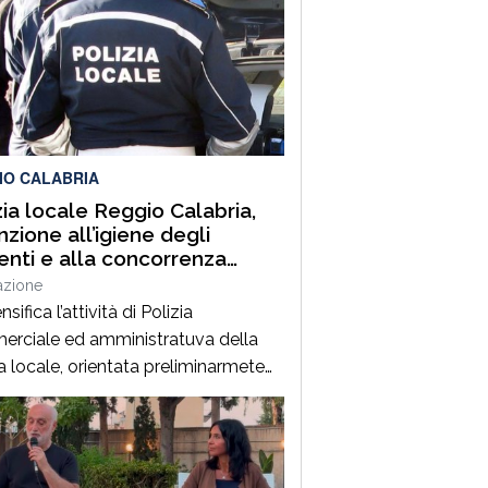
IO CALABRIA
zia locale Reggio Calabria,
nzione all’igiene degli
enti e alla concorrenza
le. Sanzioni, sequestri e
azione
o urbano
ensifica l’attività di Polizia
rciale ed amministratuva della
ia locale, orientata preliminarmete
revenzione degli illeciti..A seguito di
 servizi svolti negli ultimi giorni,
 su segnalazione di alcune
azioni di categoria, la Polizia