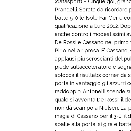
(datasport) – Cinque gol, gran
Prandelli. Serata da ricordare p
batte 5-0 le Isole Far Oer e co
qualificazione a Euro 2012. Dopo 
anche contro i modestissimi av
De Rossi e Cassano nel primo 
Pirlo nella ripresa. E’ Cassano,
applausi più scroscianti del pub
piede sull’acceleratore e segna 
sblocca il risultato: corner da si
porta in vantaggio gli azzurri co
raddoppio: Antonelli scende sul
quale si avventa De Rossi; il 
non dà scampo a Nielsen. La pr
magia di Cassano per il 3-0: il 
spalle alla porta, si gira e ba