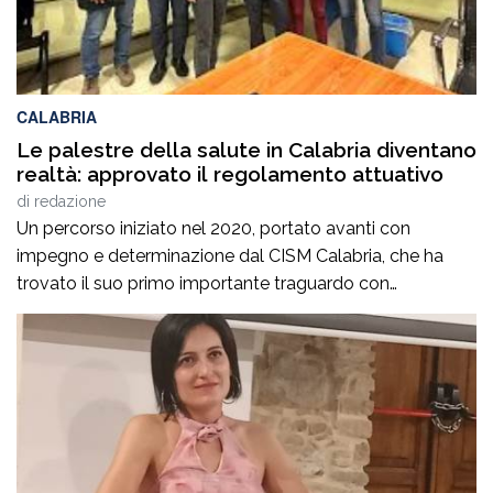
CALABRIA
Le palestre della salute in Calabria diventano
realtà: approvato il regolamento attuativo
di
redazione
Un percorso iniziato nel 2020, portato avanti con
impegno e determinazione dal CISM Calabria, che ha
trovato il suo primo importante traguardo con
l’approvazione della legge regionale nel 2023 e che oggi
si completa con un ulteriore passaggio fondamentale:
l’approvazione del regolamento attuativo che disciplina
il riconoscimento e il funzionamento delle Palestre della
Salute in […]