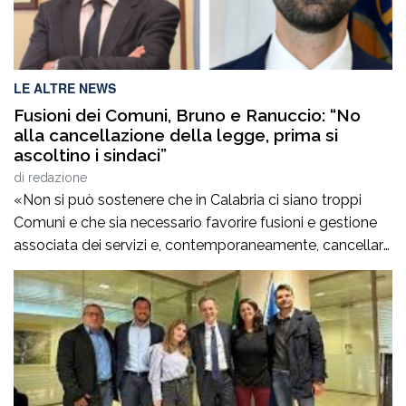
LE ALTRE NEWS
Fusioni dei Comuni, Bruno e Ranuccio: “No
alla cancellazione della legge, prima si
ascoltino i sindaci”
di
redazione
«Non si può sostenere che in Calabria ci siano troppi
Comuni e che sia necessario favorire fusioni e gestione
associata dei servizi e, contemporaneamente, cancellare
la legge regionale che sostiene proprio questi processi.
Prima di procedere con l’abrogazione della legge 15 del
2006 occorre ascoltare i sindaci e valutare con
attenzione tutte le conseguenze che […]