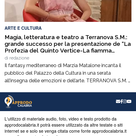
ARTE E CULTURA
Magia, letteratura e teatro a Terranova S.M.:
grande successo per la presentazione de “La
Profezia del Quinto Vertice-La fiamma
duplice”
di
redazione
Il fantasy mediterraneo di Marzia Matalone incanta il
pubblico del Palazzo della Cultura in una serata
all’insegna delle emozioni e dell’arte. TERRANOVA S.M. –
Quando la cultura, nelle sue molteplici forme, riesce a
creare dei ponti autentici tra le persone, significa che si
sta percorrendo la strada giusta.È esattamente ciò che è
accaduto giovedì 6 […]
L'utilizzo di materiale audio, foto, video e testo prodotto da
approdocalabria.it potrà essere utilizzato da altre testate o siti
internet se e solo se venga citata come fonte approdocalabria.it