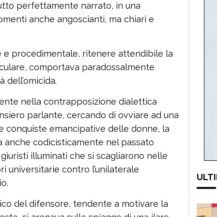
tutto perfettamente narrato, in una
menti anche angoscianti, ma chiari e
 e procedimentale, ritenere attendibile la
oculare, comportava paradossalmente
à dell’omicida.
ente nella contrapposizione dialettica
nsiero parlante, cercando di ovviare ad una
 le conquiste emancipative delle donne, la
ta anche codicisticamente nel passato
iuristi illuminati che si scagliarono nelle
ri universitarie contro l’unilaterale
ULTI
io.
tico del difensore, tendente a motivare la