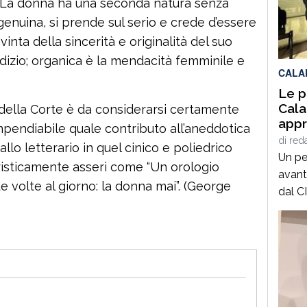
 “La donna ha una seconda natura senza
15 de
genuina, si prende sul serio e crede d’essere
valut
inta della sincerità e originalità del suo
conse
dizio; organica è la mendacità femminile e
CALA
Le p
Cala
 della Corte è da considerarsi certamente
appr
endiabile quale contributo all’aneddotica
attu
di
red
allo letterario in quel cinico e poliedrico
Un pe
foristicamente asserì come “Un orologio
avant
e volte al giorno: la donna mai”. (George
dal C
primo
l’app
2023 
ulter
l’app
attua