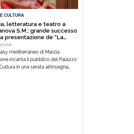
funzionamento delle Palestre della
 in […]
 E CULTURA
a, letteratura e teatro a
anova S.M.: grande successo
la presentazione de “La
ezia del Quinto Vertice-La
azione
ma duplice”
ntasy mediterraneo di Marzia
one incanta il pubblico del Palazzo
Cultura in una serata all’insegna
 emozioni e dell’arte. TERRANOVA
– Quando la cultura, nelle sue
lici forme, riesce a creare dei ponti
ici tra le persone, significa che si
ercorrendo la strada giusta.È
amente ciò che è accaduto giovedì