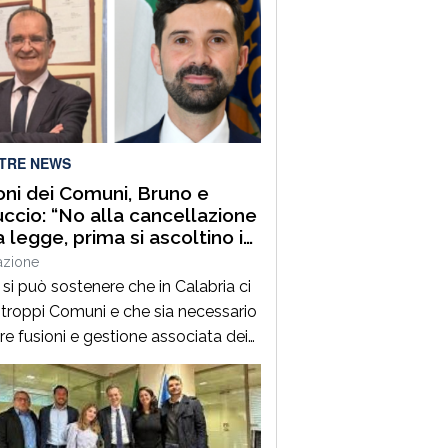
LTRE NEWS
oni dei Comuni, Bruno e
ccio: “No alla cancellazione
a legge, prima si ascoltino i
aci”
azione
si può sostenere che in Calabria ci
 troppi Comuni e che sia necessario
ire fusioni e gestione associata dei
zi e, contemporaneamente,
llare la legge regionale che
ene proprio questi processi. Prima di
dere con l’abrogazione della legge