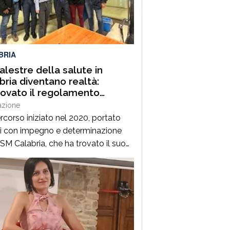
l 2006 occorre ascoltare i sindaci e
are con attenzione tutte le
guenze che […]
BRIA
alestre della salute in
bria diventano realtà:
ovato il regolamento
ativo
azione
rcorso iniziato nel 2020, portato
i con impegno e determinazione
ISM Calabria, che ha trovato il suo
 importante traguardo con
rovazione della legge regionale nel
e che oggi si completa con un
iore passaggio fondamentale:
rovazione del regolamento
tivo che disciplina il riconoscimento