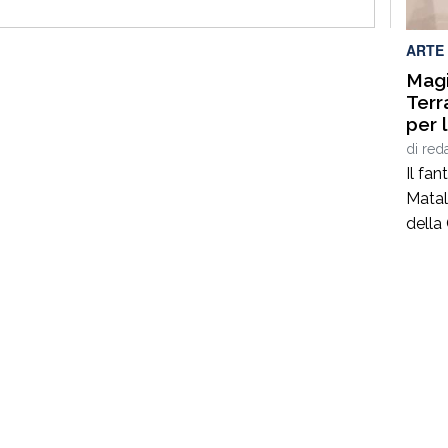
e il 
Salute
ARTE
Magi
Terr
per 
Prof
di
red
fiam
Il fa
Matal
della 
delle
S.M. 
moltep
autent
sta p
esatt
6 […]