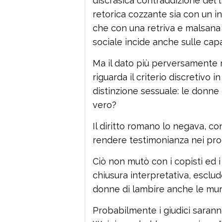
discrasica contraddizione del t
retorica cozzante sia con un i
che con una retriva e malsana
sociale incide anche sulle capa
Ma il dato più perversamente r
riguarda il criterio discretivo i
distinzione sessuale: le donn
vero?
Il diritto romano lo negava, 
rendere testimonianza nei pro
Ciò non mutò con i copisti ed i
chiusura interpretativa, esclud
donne di lambire anche le mura
Probabilmente i giudici sarann