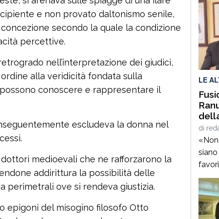
este, si arenava sulle spiagge di una ilare
ncipiente e non provato daltonismo senile,
 concezione secondo la quale la condizione
cità percettive.
etrogrado nell’interpretazione dei giudici,
n ordine alla veridicità fondata sulla
LE A
e possono conoscere e rappresentare il
Fusi
Ranu
dell
conseguentemente escludeva la donna nel
sind
di
red
cessi.
«Non 
siano
 dottori medioevali che ne rafforzarono la
favor
endone addirittura la possibilità delle
servi
 perimetrali ove si rendeva giustizia.
cance
sosti
o epigoni del misogino filosofo Otto
proce